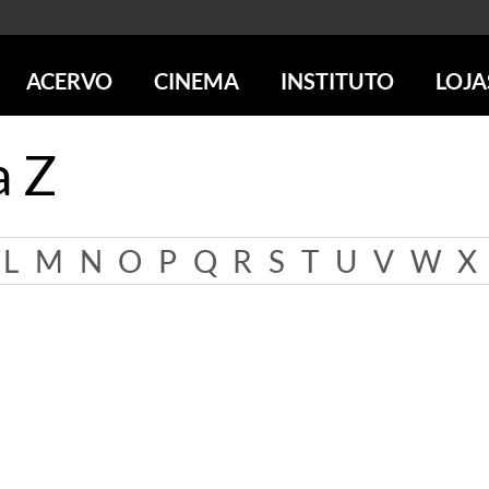
ACERVO
CINEMA
INSTITUTO
LOJA
PESQUISE NO ACERVO
SESSÕES DE CINEMA
CENTROS CULTURAIS
LOJA 
a Z
SOBRE O ACERVO
LOJAS
SÃO PAULO
IMS PAULISTA
FOTOGRAFIA
POÇOS DE CALDAS
IMS RIO
ICONOGRAFIA
SOBRE CINEMA NO IMS
IMS POÇOS
L
M
N
O
P
Q
R
S
T
U
V
W
X
LITERATURA
SOBRE O IMS
BLOG DO CINEMA
MÚSICA
REVISTAS DE PROGRAMAÇÃO
QUEM SOMOS
ARTE CONTEMPORÂNEA
COLEÇÃO DVD IMS
AÇÃO SOCIAL
BIBLIOTECA DE FOTOGRAFIA
EDUCAÇÃO
DESTAQUES DE A a Z
ESCOLA ESCUTA
PROGRAMA CONVIDA
PUBLICAÇÕES E DVDs
POR DENTRO DO ACERVO