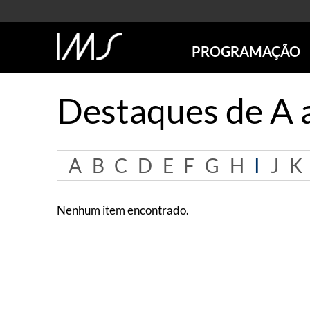
PROGRAMAÇÃO
AGENDA
Destaques de A 
SÃO PAULO
RIO DE JANEIRO
POÇOS DE CALDAS
A
B
C
D
E
F
G
H
I
J
K
ONLINE
EXPOSIÇÕES
EM CARTAZ
Nenhum item encontrado.
FUTURAS
ANTERIORES
TOURS VIRTUAIS
VISITAS MEDIADAS