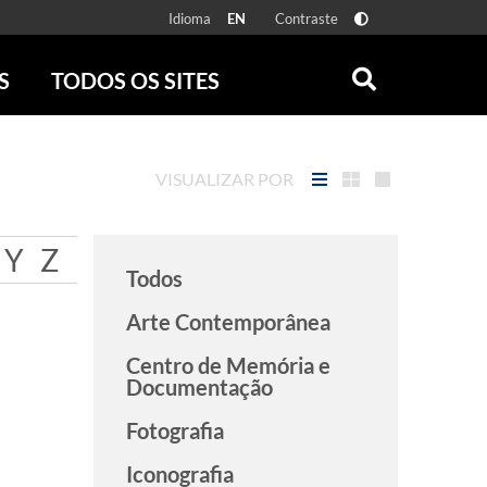
Idioma
Contraste
EN
S
TODOS OS SITES
ONLINE
RÁDIO BATUTA
 FÍSICAS
ZUM
VISUALIZAR POR
DISCOGRAFIA BRASILEIRA
CAROLINA MARIA DE JESUS
CRÔNICA BRASILEIRA
Y
Z
Todos
TESTEMUNHA OCULAR
CLARICE LISPECTOR
Arte Contemporânea
SERROTE
Centro de Memória e
VER TODOS
Documentação
Fotografia
Iconografia