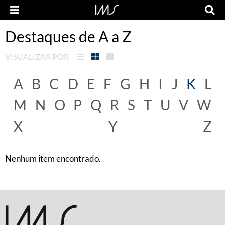
Destaques de A a Z
VISUALIZAR POR
A
B
C
D
E
F
G
H
I
J
K
L
M
N
O
P
Q
R
S
T
U
V
W
X
Y
Z
Nenhum item encontrado.