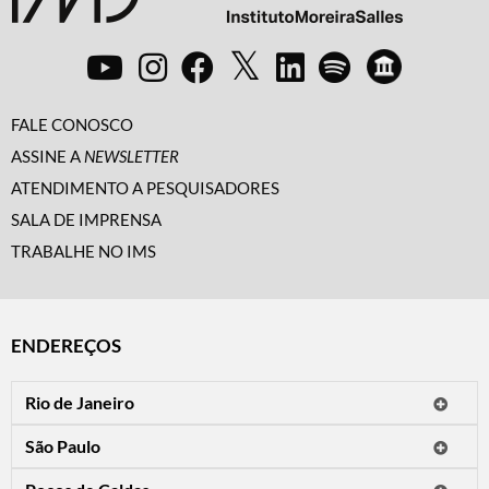
FALE CONOSCO
ASSINE A
NEWSLETTER
ATENDIMENTO A PESQUISADORES
SALA DE IMPRENSA
TRABALHE NO IMS
ENDEREÇOS
Rio de Janeiro
O IMS Rio está fechado temporariamente para reformas.
São Paulo
Horário de visitação: a programação do IMS no Rio de Janeiro será
Avenida Paulista, 2424
apresentada em instituições culturais parceiras.