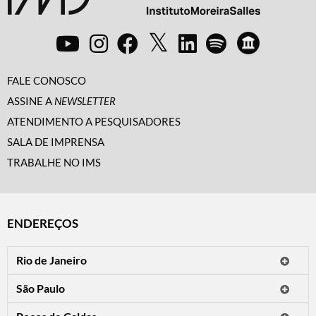
FALE CONOSCO
ASSINE A
NEWSLETTER
ATENDIMENTO A PESQUISADORES
SALA DE IMPRENSA
TRABALHE NO IMS
ENDEREÇOS
Rio de Janeiro
O IMS Rio está fechado temporariamente para reformas.
São Paulo
Horário de visitação: a programação do IMS no Rio de Janeiro será
Avenida Paulista, 2424
apresentada em instituições culturais parceiras.