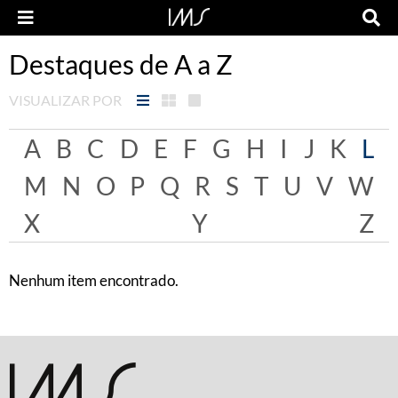
Destaques de A a Z
VISUALIZAR POR
A
B
C
D
E
F
G
H
I
J
K
L
M
N
O
P
Q
R
S
T
U
V
W
X
Y
Z
Nenhum item encontrado.