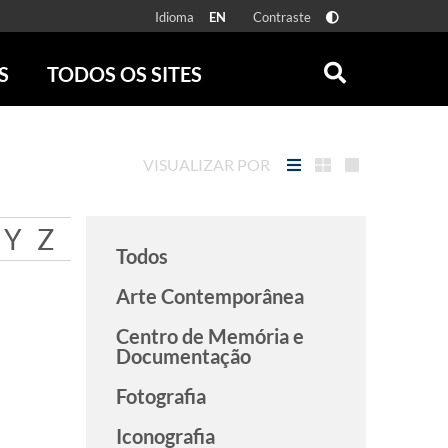
Idioma
Contraste
EN
S
TODOS OS SITES
ONLINE
RÁDIO BATUTA
 FÍSICAS
ZUM
VISUALIZAR POR
DISCOGRAFIA BRASILEIRA
CAROLINA MARIA DE JESUS
CRÔNICA BRASILEIRA
Y
Z
Todos
TESTEMUNHA OCULAR
CLARICE LISPECTOR
Arte Contemporânea
SERROTE
Centro de Memória e
VER TODOS
Documentação
Fotografia
Iconografia