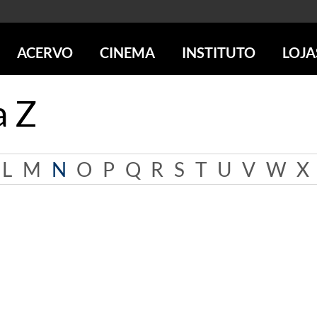
ACERVO
CINEMA
INSTITUTO
LOJA
PESQUISE NO ACERVO
SESSÕES DE CINEMA
CENTROS CULTURAIS
LOJA 
a Z
SOBRE O ACERVO
LOJAS
SÃO PAULO
IMS PAULISTA
FOTOGRAFIA
POÇOS DE CALDAS
IMS RIO
ICONOGRAFIA
SOBRE CINEMA NO IMS
IMS POÇOS
L
M
N
O
P
Q
R
S
T
U
V
W
X
LITERATURA
SOBRE O IMS
BLOG DO CINEMA
MÚSICA
REVISTAS DE PROGRAMAÇÃO
QUEM SOMOS
ARTE CONTEMPORÂNEA
COLEÇÃO DVD IMS
AÇÃO SOCIAL
BIBLIOTECA DE FOTOGRAFIA
EDUCAÇÃO
DESTAQUES DE A a Z
ESCOLA ESCUTA
PROGRAMA CONVIDA
PUBLICAÇÕES E DVDs
POR DENTRO DO ACERVO