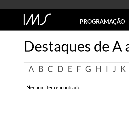
PROGRAMAÇÃO
AGENDA
Destaques de A 
SÃO PAULO
RIO DE JANEIRO
POÇOS DE CALDAS
A
B
C
D
E
F
G
H
I
J
K
ONLINE
EXPOSIÇÕES
EM CARTAZ
Nenhum item encontrado.
FUTURAS
ANTERIORES
TOURS VIRTUAIS
VISITAS MEDIADAS