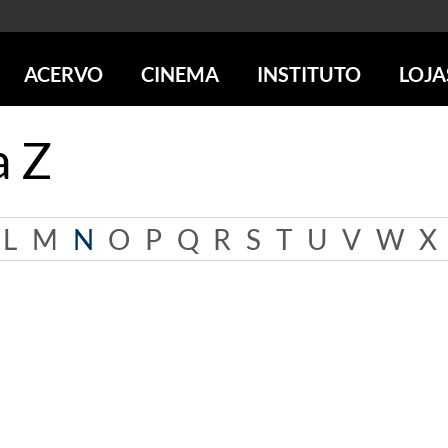
ACERVO
CINEMA
INSTITUTO
LOJA
PESQUISE NO ACERVO
SESSÕES DE CINEMA
CENTROS CULTURAIS
LOJA 
a Z
SOBRE O ACERVO
LOJAS
SÃO PAULO
IMS PAULISTA
FOTOGRAFIA
POÇOS DE CALDAS
IMS RIO
ICONOGRAFIA
SOBRE CINEMA NO IMS
IMS POÇOS
L
M
N
O
P
Q
R
S
T
U
V
W
X
LITERATURA
SOBRE O IMS
BLOG DO CINEMA
MÚSICA
REVISTAS DE PROGRAMAÇÃO
QUEM SOMOS
ARTE CONTEMPORÂNEA
COLEÇÃO DVD IMS
AÇÃO SOCIAL
BIBLIOTECA DE FOTOGRAFIA
EDUCAÇÃO
DESTAQUES DE A a Z
ESCOLA ESCUTA
PROGRAMA CONVIDA
PUBLICAÇÕES E DVDs
POR DENTRO DO ACERVO