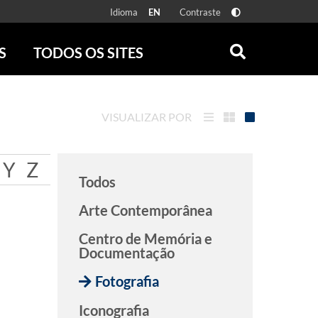
Idioma
Contraste
EN
S
TODOS OS SITES
ONLINE
RÁDIO BATUTA
 FÍSICAS
ZUM
VISUALIZAR POR
DISCOGRAFIA BRASILEIRA
CAROLINA MARIA DE JESUS
CRÔNICA BRASILEIRA
Y
Z
Todos
TESTEMUNHA OCULAR
CLARICE LISPECTOR
Arte Contemporânea
SERROTE
Centro de Memória e
VER TODOS
Documentação
Fotografia
Iconografia