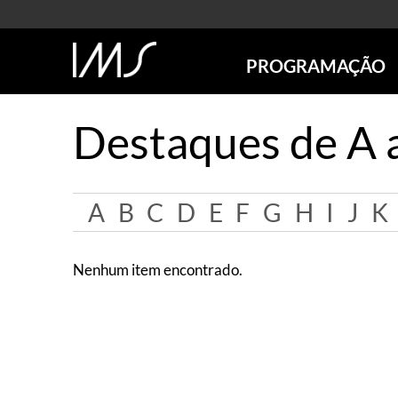
PROGRAMAÇÃO
AGENDA
Destaques de A 
SÃO PAULO
RIO DE JANEIRO
POÇOS DE CALDAS
A
B
C
D
E
F
G
H
I
J
K
ONLINE
EXPOSIÇÕES
EM CARTAZ
Nenhum item encontrado.
FUTURAS
ANTERIORES
TOURS VIRTUAIS
VISITAS MEDIADAS