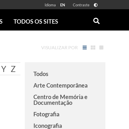
Idioma
Contraste
EN
S
TODOS OS SITES
ONLINE
RÁDIO BATUTA
 FÍSICAS
ZUM
VISUALIZAR POR
DISCOGRAFIA BRASILEIRA
CAROLINA MARIA DE JESUS
CRÔNICA BRASILEIRA
Y
Z
Todos
TESTEMUNHA OCULAR
CLARICE LISPECTOR
Arte Contemporânea
SERROTE
Centro de Memória e
VER TODOS
Documentação
Fotografia
Iconografia