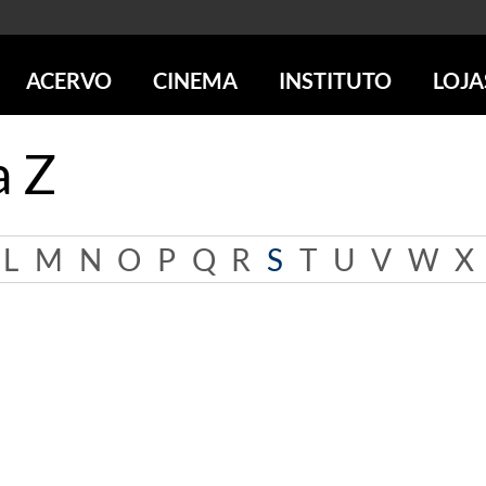
ACERVO
CINEMA
INSTITUTO
LOJA
PESQUISE NO ACERVO
SESSÕES DE CINEMA
CENTROS CULTURAIS
LOJA 
a Z
SOBRE O ACERVO
LOJAS
SÃO PAULO
IMS PAULISTA
FOTOGRAFIA
POÇOS DE CALDAS
IMS RIO
ICONOGRAFIA
SOBRE CINEMA NO IMS
IMS POÇOS
L
M
N
O
P
Q
R
S
T
U
V
W
X
LITERATURA
SOBRE O IMS
BLOG DO CINEMA
MÚSICA
REVISTAS DE PROGRAMAÇÃO
QUEM SOMOS
ARTE CONTEMPORÂNEA
COLEÇÃO DVD IMS
AÇÃO SOCIAL
BIBLIOTECA DE FOTOGRAFIA
EDUCAÇÃO
DESTAQUES DE A a Z
ESCOLA ESCUTA
PROGRAMA CONVIDA
PUBLICAÇÕES E DVDs
POR DENTRO DO ACERVO