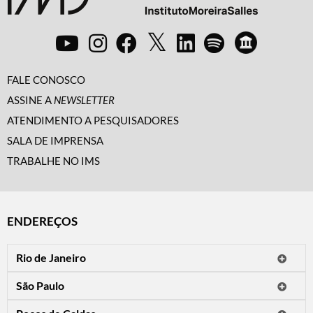
FALE CONOSCO
ASSINE A
NEWSLETTER
ATENDIMENTO A PESQUISADORES
SALA DE IMPRENSA
TRABALHE NO IMS
ENDEREÇOS
Rio de Janeiro
O IMS Rio está fechado temporariamente para reformas.
São Paulo
Horário de visitação: a programação do IMS no Rio de Janeiro será
Avenida Paulista, 2424
apresentada em instituições culturais parceiras.