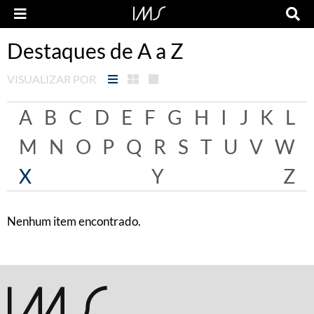
Destaques de A a Z
VISUALIZAR POR
A
B
C
D
E
F
G
H
I
J
K
L
M
N
O
P
Q
R
S
T
U
V
W
X
Y
Z
Nenhum item encontrado.