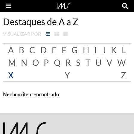
Destaques de A a Z
VISUALIZAR POR
A
B
C
D
E
F
G
H
I
J
K
L
M
N
O
P
Q
R
S
T
U
V
W
X
Y
Z
Nenhum item encontrado.