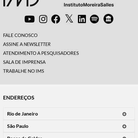
FALE CONOSCO
ASSINE A
NEWSLETTER
ATENDIMENTO A PESQUISADORES
SALA DE IMPRENSA
TRABALHE NO IMS
ENDEREÇOS
Rio de Janeiro
O IMS Rio está fechado temporariamente para reformas.
São Paulo
Horário de visitação: a programação do IMS no Rio de Janeiro será
Avenida Paulista, 2424
apresentada em instituições culturais parceiras.