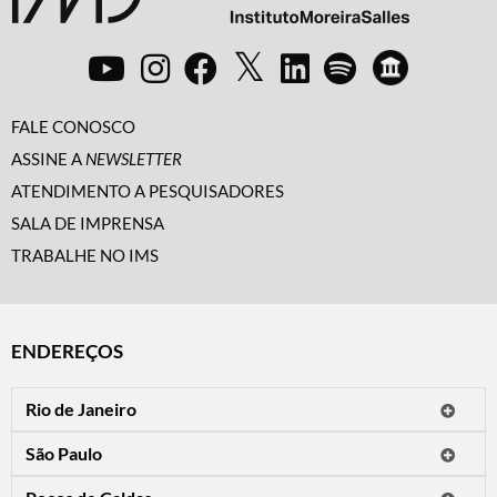
FALE CONOSCO
ASSINE A
NEWSLETTER
ATENDIMENTO A PESQUISADORES
SALA DE IMPRENSA
TRABALHE NO IMS
ENDEREÇOS
Rio de Janeiro
O IMS Rio está fechado temporariamente para reformas.
São Paulo
Horário de visitação: a programação do IMS no Rio de Janeiro será
Avenida Paulista, 2424
apresentada em instituições culturais parceiras.