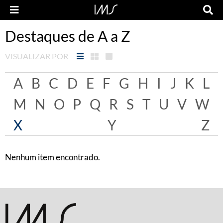
Destaques de A a Z
VISUALIZAR POR
A
B
C
D
E
F
G
H
I
J
K
L
M
N
O
P
Q
R
S
T
U
V
W
X
Y
Z
Nenhum item encontrado.