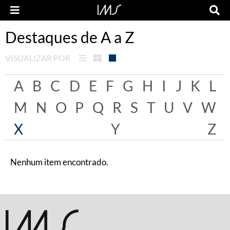
Destaques de A a Z
VISUALIZAR POR
A
B
C
D
E
F
G
H
I
J
K
L
M
N
O
P
Q
R
S
T
U
V
W
X
Y
Z
Nenhum item encontrado.