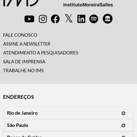
FALE CONOSCO
ASSINE A
NEWSLETTER
ATENDIMENTO A PESQUISADORES
SALA DE IMPRENSA
TRABALHE NO IMS
ENDEREÇOS
Rio de Janeiro
O IMS Rio está fechado temporariamente para reformas.
São Paulo
Horário de visitação: a programação do IMS no Rio de Janeiro será
Avenida Paulista, 2424
apresentada em instituições culturais parceiras.