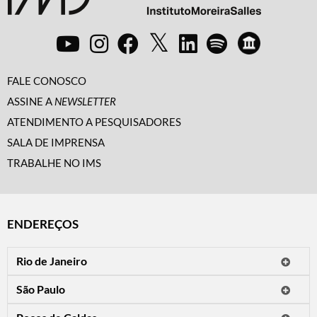
FALE CONOSCO
ASSINE A
NEWSLETTER
ATENDIMENTO A PESQUISADORES
SALA DE IMPRENSA
TRABALHE NO IMS
ENDEREÇOS
Rio de Janeiro
O IMS Rio está fechado temporariamente para reformas.
São Paulo
Horário de visitação: a programação do IMS no Rio de Janeiro será
Avenida Paulista, 2424
apresentada em instituições culturais parceiras.