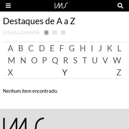
Destaques de A a Z
VISUALIZAR POR
A
B
C
D
E
F
G
H
I
J
K
L
M
N
O
P
Q
R
S
T
U
V
W
X
Y
Z
Nenhum item encontrado.