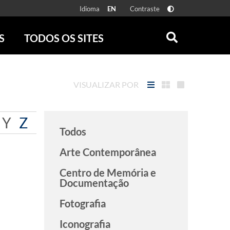
Idioma
Contraste
EN
S
TODOS OS SITES
ONLINE
RÁDIO BATUTA
 FÍSICAS
ZUM
VISUALIZAR POR
DISCOGRAFIA BRASILEIRA
CAROLINA MARIA DE JESUS
CRÔNICA BRASILEIRA
Y
Z
Todos
TESTEMUNHA OCULAR
CLARICE LISPECTOR
Arte Contemporânea
SERROTE
Centro de Memória e
VER TODOS
Documentação
Fotografia
Iconografia