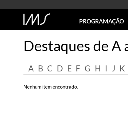
PROGRAMAÇÃO
AGENDA
Destaques de A 
SÃO PAULO
RIO DE JANEIRO
POÇOS DE CALDAS
A
B
C
D
E
F
G
H
I
J
K
ONLINE
EXPOSIÇÕES
EM CARTAZ
Nenhum item encontrado.
FUTURAS
ANTERIORES
TOURS VIRTUAIS
VISITAS MEDIADAS