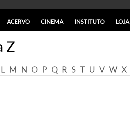
ACERVO
CINEMA
INSTITUTO
LOJA
PESQUISE NO ACERVO
SESSÕES DE CINEMA
CENTROS CULTURAIS
LOJA 
a Z
SOBRE O ACERVO
LOJAS
SÃO PAULO
IMS PAULISTA
FOTOGRAFIA
POÇOS DE CALDAS
IMS RIO
ICONOGRAFIA
SOBRE CINEMA NO IMS
IMS POÇOS
L
M
N
O
P
Q
R
S
T
U
V
W
X
LITERATURA
SOBRE O IMS
BLOG DO CINEMA
MÚSICA
REVISTAS DE PROGRAMAÇÃO
QUEM SOMOS
ARTE CONTEMPORÂNEA
COLEÇÃO DVD IMS
AÇÃO SOCIAL
BIBLIOTECA DE FOTOGRAFIA
EDUCAÇÃO
DESTAQUES DE A a Z
ESCOLA ESCUTA
PROGRAMA CONVIDA
PUBLICAÇÕES E DVDs
POR DENTRO DO ACERVO