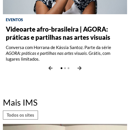
EVENTOS
Videoarte afro-brasileira | AGORA:
Fotografia: Interpretações – Turma A
Fotografia: Princípios (2026)
práticas e partilhas nas artes visuais
(2026)
Oficina com Celina Yamauchi. Vagas limitadas.
Conversa com Horrana de Kássia Santoz. Parte da série
Oficina com Celina Yamauchi. Vagas limitadas.
AGORA: práticas e partilhas nas artes visuais
. Grátis, com
lugares limitados.
Mais IMS
Todos os sites