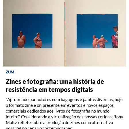
ZUM
DISCOGRAFIA BRASILEIRA
RÁDIO BATUTA
Zines e fotografia: uma história de
Do Pajeú a Hollywood: 100 anos de
Ney ao vivo, muito vivo, com Luiz
resistência em tempos digitais
Moacir Santos, por Pedro Paulo Malta
Fernando Vianna
"Apropriado por autores com bagagens e pautas diversas, hoje
o formato zine é onipresente em eventos e novos espaços
comerciais dedicados aos livros de fotografia no mundo
inteiro". Considerando a virtualização das nossas rotinas, Rony
Maltz reflete sobre a produção de zines como alternativa
possível no cenário contemporâneo.