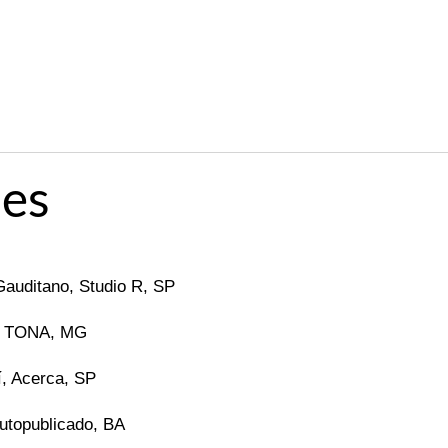
es
Gauditano, Studio R, SP
o, TONA, MG
í, Acerca, SP
Autopublicado, BA