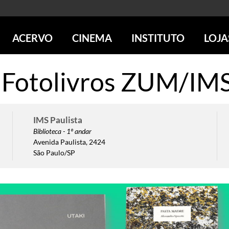
ACERVO
CINEMA
INSTITUTO
LOJA
PESQUISE NO ACERVO
SESSÕES DE CINEMA
CENTROS CULTURAIS
LOJA 
 Fotolivros ZUM/IM
SOBRE O ACERVO
LOJAS
SÃO PAULO
IMS PAULISTA
FOTOGRAFIA
POÇOS DE CALDAS
IMS RIO
ICONOGRAFIA
SOBRE CINEMA NO IMS
IMS POÇOS
IMS Paulista
LITERATURA
SOBRE O IMS
BLOG DO CINEMA
Biblioteca - 1º andar
MÚSICA
REVISTAS DE PROGRAMAÇÃO
QUEM SOMOS
Avenida Paulista, 2424
ARTE CONTEMPORÂNEA
COLEÇÃO DVD IMS
AÇÃO SOCIAL
São Paulo/SP
BIBLIOTECA DE FOTOGRAFIA
EDUCAÇÃO
DESTAQUES DE A a Z
ESCOLA ESCUTA
PROGRAMA CONVIDA
PUBLICAÇÕES E DVDs
POR DENTRO DO ACERVO