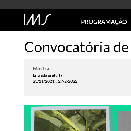
PROGRAMAÇÃO
AGENDA
Convocatória de
SÃO PAULO
RIO DE JANEIRO
POÇOS DE CALDAS
Mostra
ONLINE
Entrada gratuita
EXPOSIÇÕES
23/11/2021 a 27/2/2022
EM CARTAZ
FUTURAS
ANTERIORES
TOURS VIRTUAIS
VISITAS MEDIADAS