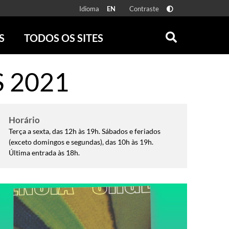
Idioma
Contraste
EN
S
TODOS OS SITES
ONLINE
RÁDIO BATUTA
S 2021
 FÍSICAS
ZUM
DISCOGRAFIA BRASILEIRA
CAROLINA MARIA DE JESUS
CRÔNICA BRASILEIRA
Horário
TESTEMUNHA OCULAR
Terça a sexta, das 12h às 19h. Sábados e feriados
(exceto domingos e segundas), das 10h às 19h.
CLARICE LISPECTOR
Última entrada às 18h.
SERROTE
VER TODOS