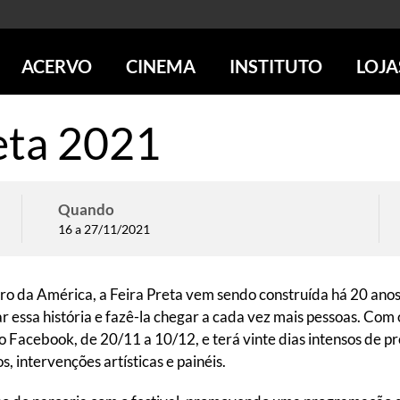
ACERVO
CINEMA
INSTITUTO
LOJA
PESQUISE NO ACERVO
SESSÕES DE CINEMA
CENTROS CULTURAIS
LOJA 
reta 2021
SOBRE O ACERVO
LOJAS
SÃO PAULO
IMS PAULISTA
FOTOGRAFIA
POÇOS DE CALDAS
IMS RIO
ICONOGRAFIA
SOBRE CINEMA NO IMS
IMS POÇOS
Quando
LITERATURA
SOBRE O IMS
BLOG DO CINEMA
16 a 27/11/2021
MÚSICA
REVISTAS DE PROGRAMAÇÃO
QUEM SOMOS
ARTE CONTEMPORÂNEA
COLEÇÃO DVD IMS
AÇÃO SOCIAL
BIBLIOTECA DE FOTOGRAFIA
EDUCAÇÃO
o da América, a Feira Preta vem sendo construída há 20 anos
DESTAQUES DE A a Z
ESCOLA ESCUTA
ar essa história e fazê-la chegar a cada vez mais pessoas. Com
PROGRAMA CONVIDA
PUBLICAÇÕES E DVDs
 o Facebook, de 20/11 a 10/12, e terá vinte dias intensos de 
POR DENTRO DO ACERVO
, intervenções artísticas e painéis.