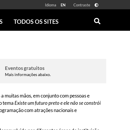
Idioma
Contraste
EN
S
TODOS OS SITES
ONLINE
RÁDIO BATUTA
 FÍSICAS
ZUM
DISCOGRAFIA BRASILEIRA
CAROLINA MARIA DE JESUS
CRÔNICA BRASILEIRA
Eventos gratuitos
TESTEMUNHA OCULAR
Mais informações abaixo.
CLARICE LISPECTOR
SERROTE
 a muitas mãos, em conjunto com pessoas e
VER TODOS
 o tema
Existe um futuro preto e ele não se constrói
programação com atrações nacionais e