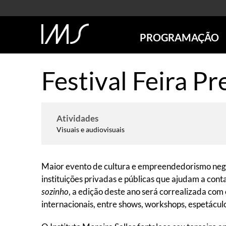
PROGRAMAÇÃO
AGENDA
Festival Feira P
SÃO PAULO
RIO DE JANEIRO
POÇOS DE CALDAS
Atividades
ONLINE
Visuais e audiovisuais
EXPOSIÇÕES
EM CARTAZ
FUTURAS
Maior evento de cultura e empreendedorismo negr
ANTERIORES
instituições privadas e públicas que ajudam a cont
TOURS VIRTUAIS
sozinho
, a edição deste ano será correalizada com
VISITAS MEDIADAS
internacionais, entre shows, workshops, espetáculos