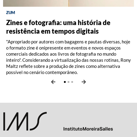
ZUM
DISCOGRAFIA BRASILEIRA
RÁDIO BATUTA
Zines e fotografia: uma história de
Do Pajeú a Hollywood: 100 anos de
Ney ao vivo, muito vivo, com Luiz
resistência em tempos digitais
Moacir Santos, por Pedro Paulo Malta
Fernando Vianna
"Apropriado por autores com bagagens e pautas diversas, hoje
o formato zine é onipresente em eventos e novos espaços
comerciais dedicados aos livros de fotografia no mundo
inteiro". Considerando a virtualização das nossas rotinas, Rony
Maltz reflete sobre a produção de zines como alternativa
possível no cenário contemporâneo.