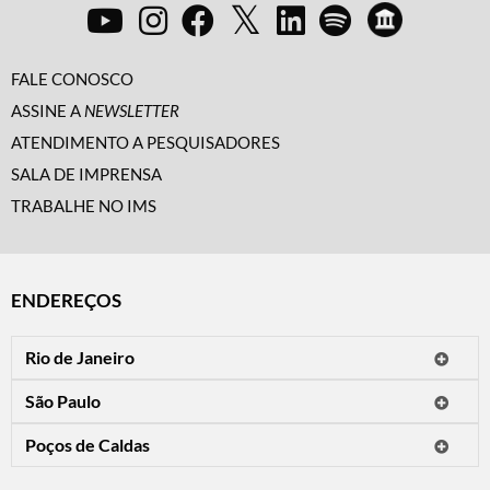
FALE CONOSCO
ASSINE A
NEWSLETTER
ATENDIMENTO A PESQUISADORES
SALA DE IMPRENSA
TRABALHE NO IMS
ENDEREÇOS
Rio de Janeiro
O IMS Rio está fechado temporariamente para reformas.
São Paulo
Horário de visitação: a programação do IMS no Rio de Janeiro será
Avenida Paulista, 2424
apresentada em instituições culturais parceiras.
Poços de Caldas
CEP 01310-300 - São Paulo/SP
Rua Teresópolis, 90
Tel.: (11) 2842-9120
Mais informações