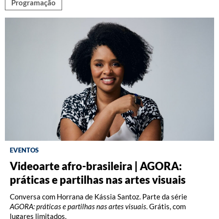
Programação
EVENTOS
Videoarte afro-brasileira | AGORA:
Fotografia: Interpretações – Turma A
Fotografia: Princípios (2026)
práticas e partilhas nas artes visuais
(2026)
Oficina com Celina Yamauchi. Vagas limitadas.
Conversa com Horrana de Kássia Santoz. Parte da série
Oficina com Celina Yamauchi. Vagas limitadas.
AGORA: práticas e partilhas nas artes visuais
. Grátis, com
lugares limitados.