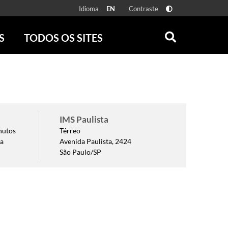
Idioma
Contraste
EN
S
TODOS OS SITES
ONLINE
RÁDIO BATUTA
 FÍSICAS
ZUM
DISCOGRAFIA BRASILEIRA
CAROLINA MARIA DE JESUS
CRÔNICA BRASILEIRA
IMS Paulista
TESTEMUNHA OCULAR
nutos
Térreo
ma
Avenida Paulista, 2424
CLARICE LISPECTOR
São Paulo/SP
SERROTE
VER TODOS