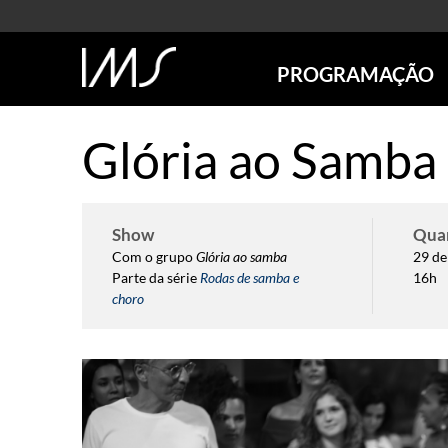
PROGRAMAÇÃO
AGENDA
Glória ao Samba
SÃO PAULO
RIO DE JANEIRO
POÇOS DE CALDAS
Show
Qua
ONLINE
Com o grupo
Glória ao samba
29 de
EXPOSIÇÕES
Parte da série
Rodas de samba e
16h
EM CARTAZ
choro
FUTURAS
ANTERIORES
TOURS VIRTUAIS
VISITAS MEDIADAS