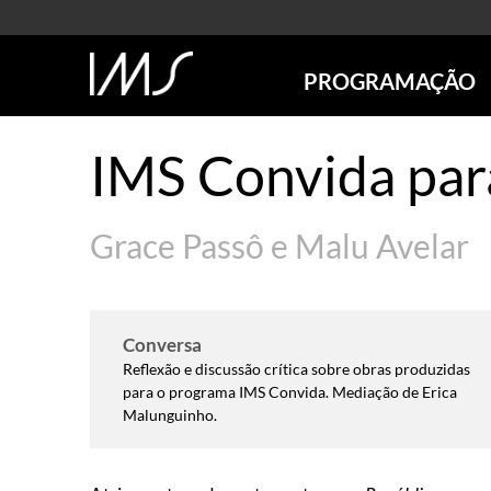
PROGRAMAÇÃO
AGENDA
IMS Convida par
SÃO PAULO
RIO DE JANEIRO
POÇOS DE CALDAS
Grace Passô e Malu Avelar
ONLINE
EXPOSIÇÕES
EM CARTAZ
Conversa
FUTURAS
Reflexão e discussão crítica sobre obras produzidas
ANTERIORES
para o programa IMS Convida. Mediação de Erica
TOURS VIRTUAIS
Malunguinho.
VISITAS MEDIADAS