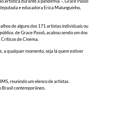
ção artística durante a pandemia –, Grace Passô
deputada e educadora Erica Malunguinho,
balhos de alguns dos 171 artistas individuais ou
pública
, de Grace Passô, acabou sendo um dos
 Críticos de Cinema.
e, a qualquer momento, seja lá quem estiver
.
o IMS, reunindo um elenco de artistas
no Brasil contemporâneo.