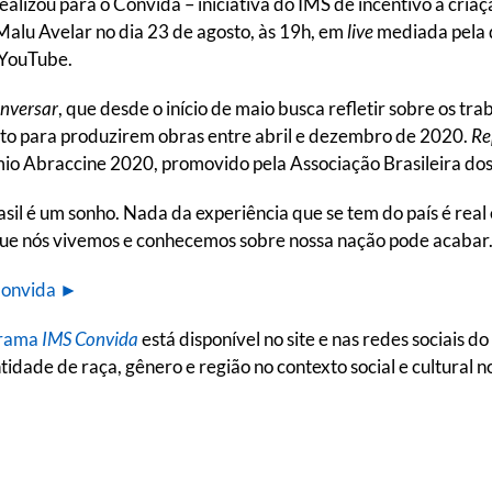
realizou para o Convida – iniciativa do IMS de incentivo à cria
alu Avelar no dia 23 de agosto, às 19h, em
live
mediada pela 
 YouTube.
onversar
, que desde o início de maio busca refletir sobre os tra
tuto para produzirem obras entre abril e dezembro de 2020.
Re
o Abraccine 2020, promovido pela Associação Brasileira dos
il é um sonho. Nada da experiência que se tem do país é real 
o que nós vivemos e conhecemos sobre nossa nação pode acabar
 Convida ►
rama
IMS Convida
está disponível no site e nas redes sociais d
idade de raça, gênero e região no contexto social e cultural 