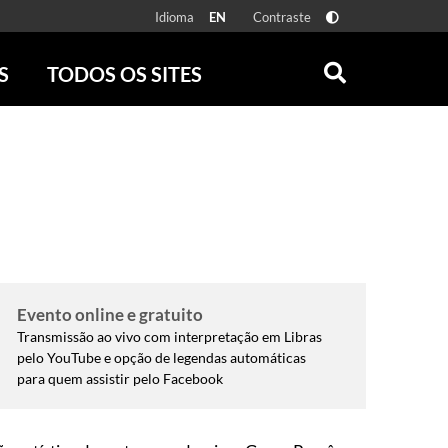
Idioma
Contraste
EN
S
TODOS OS SITES
ONLINE
RÁDIO BATUTA
 FÍSICAS
ZUM
DISCOGRAFIA BRASILEIRA
CAROLINA MARIA DE JESUS
CRÔNICA BRASILEIRA
TESTEMUNHA OCULAR
CLARICE LISPECTOR
SERROTE
Evento online e gratuito
Transmissão ao vivo com interpretação em Libras
VER TODOS
pelo YouTube e opção de legendas automáticas
para quem assistir pelo Facebook