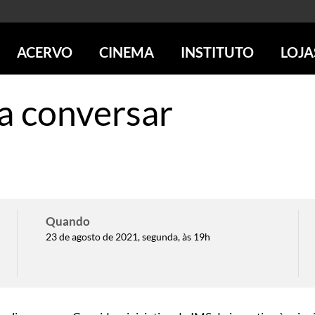
ACERVO
CINEMA
INSTITUTO
LOJA
PESQUISE NO ACERVO
SESSÕES DE CINEMA
CENTROS CULTURAIS
LOJA 
a conversar
SOBRE O ACERVO
LOJAS
SÃO PAULO
IMS PAULISTA
FOTOGRAFIA
POÇOS DE CALDAS
IMS RIO
ICONOGRAFIA
SOBRE CINEMA NO IMS
IMS POÇOS
LITERATURA
SOBRE O IMS
BLOG DO CINEMA
MÚSICA
REVISTAS DE PROGRAMAÇÃO
QUEM SOMOS
ARTE CONTEMPORÂNEA
COLEÇÃO DVD IMS
AÇÃO SOCIAL
Quando
BIBLIOTECA DE FOTOGRAFIA
EDUCAÇÃO
23 de agosto de 2021, segunda, às 19h
DESTAQUES DE A a Z
ESCOLA ESCUTA
PROGRAMA CONVIDA
PUBLICAÇÕES E DVDs
POR DENTRO DO ACERVO