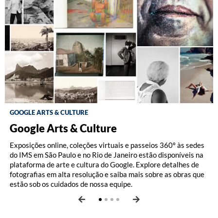
GOOGLE ARTS & CULTURE
ACERVO IMS
OUTROS
OUTROS
Google Arts & Culture
Pérolas do acervo
IMS no Spotify
IMS no YouTube
Exposições online, coleções virtuais e passeios 360º às sedes
O IMS guarda um material riquíssimo de fotografia, literatura,
O canal do Instituto Moreira Salles no Spotify reúne playlists
O canal de YouTube do Instituto Moreira Salles reúne um
do IMS em São Paulo e no Rio de Janeiro estão disponíveis na
música e iconografia. Para conhecer mais sobre a vida e a obra
inspiradas em exposições, seleções de músicas do nosso
grande acervo audiovisual com material sobre exposições
plataforma de arte e cultura do Google. Explore detalhes de
de mais de cem destaques do acervo do instituto, explore
acervo e podcasts.
realizadas em nossos centros culturais e apresentações de
fotografias em alta resolução e saiba mais sobre as obras que
nossa seção
música, além de conversas e debates com artistas e
Destaques de A a Z
.
estão sob os cuidados de nossa equipe.
intelectuais sobre fotografia, literatura e outros temas.