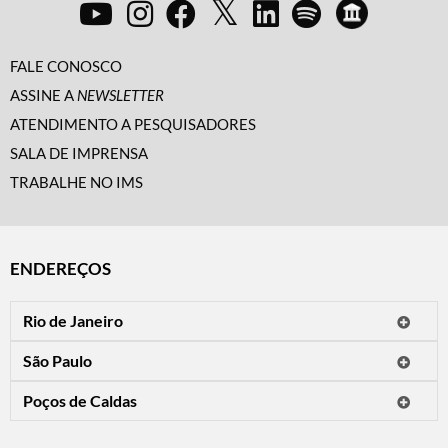
FALE CONOSCO
ASSINE A
NEWSLETTER
ATENDIMENTO A PESQUISADORES
SALA DE IMPRENSA
TRABALHE NO IMS
ENDEREÇOS
Rio de Janeiro
O IMS Rio está fechado temporariamente para reformas.
São Paulo
Horário de visitação: a programação do IMS no Rio de Janeiro será
Avenida Paulista, 2424
apresentada em instituições culturais parceiras.
Poços de Caldas
CEP 01310-300 - São Paulo/SP
Rua Teresópolis, 90
Tel.: (11) 2842-9120
Mais informações