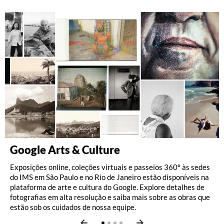
Google Arts & Culture
Pérolas do acervo
IMS no YouTube
IMS no Spotify
Exposições online, coleções virtuais e passeios 360º às sedes
O IMS guarda um material riquíssimo de fotografia, literatura,
O canal de YouTube do Instituto Moreira Salles reúne um
O canal do Instituto Moreira Salles no Spotify reúne playlists
do IMS em São Paulo e no Rio de Janeiro estão disponíveis na
música e iconografia. Para conhecer mais sobre a vida e a obra
grande acervo audiovisual com material sobre exposições
inspiradas em exposições, seleções de músicas do nosso
plataforma de arte e cultura do Google. Explore detalhes de
de mais de cem destaques do acervo do instituto, explore
realizadas em nossos centros culturais e apresentações de
acervo e podcasts.
fotografias em alta resolução e saiba mais sobre as obras que
nossa seção
música, além de conversas e debates com artistas e
Destaques de A a Z
.
estão sob os cuidados de nossa equipe.
intelectuais sobre fotografia, literatura e outros temas.