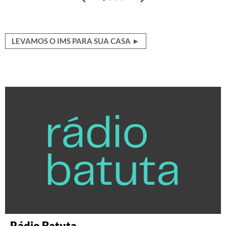
LEVAMOS O IMS PARA SUA CASA ►
Rádio Batuta
Discografia Brasileira
Crônica Brasileira
Revista serrote
Revista ZUM