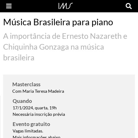
Música Brasileira para piano
A importância de Ernesto Nazareth e
Chiquinha Gonzaga na música
brasileira
Masterclass
Com Maria Teresa Madeira
Quando
17/1/2024, quarta, 19h
Necessária inscrição prévia
Evento gratuito
Vagas limitadas.
Mais informações abaixo