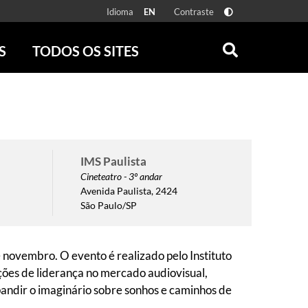
Idioma
Contraste
EN
S
TODOS OS SITES
ONLINE
RÁDIO BATUTA
 FÍSICAS
ZUM
DISCOGRAFIA BRASILEIRA
CAROLINA MARIA DE JESUS
CRÔNICA BRASILEIRA
IMS Paulista
TESTEMUNHA OCULAR
Cineteatro - 3º andar
Avenida Paulista, 2424
CLARICE LISPECTOR
São Paulo/SP
SERROTE
VER TODOS
 novembro. O evento é realizado pelo Instituto
ções de liderança no mercado audiovisual,
andir o imaginário sobre sonhos e caminhos de