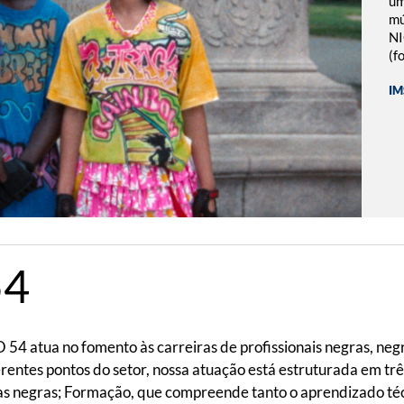
um
mú
NI
(f
IM
54
 atua no fomento às carreiras de profissionais negras, negre
entes pontos do setor, nossa atuação está estruturada em trê
das negras; Formação, que compreende tanto o aprendizado té