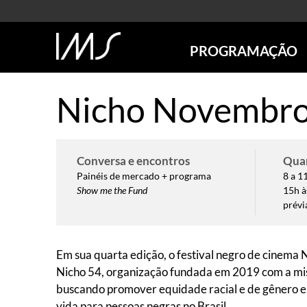
PROGRAMAÇÃO
AGENDA
Nicho Novembro
SÃO PAULO
RIO DE JANEIRO
POÇOS DE CALDAS
Conversa e encontros
Qua
ONLINE
Painéis de mercado + programa
8 a 1
EXPOSIÇÕES
Show me the Fund
15h à
EM CARTAZ
prévi
FUTURAS
ANTERIORES
Em sua quarta edição, o festival negro de cinema
TOURS VIRTUAIS
Nicho 54, organização fundada em 2019 com a miss
VISITAS MEDIADAS
buscando promover equidade racial e de gênero em
vida para pessoas negras no Brasil.