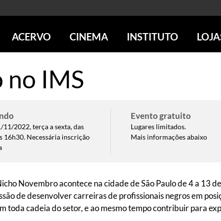
ACERVO
CINEMA
INSTITUTO
LOJA
PESQUISE NO ACERVO
SESSÕES DE CINEMA
CENTROS CULTURAIS
LOJA 
 no IMS
SOBRE O ACERVO
LOJAS
SÃO PAULO
IMS PAULISTA
FOTOGRAFIA
POÇOS DE CALDAS
IMS RIO
ICONOGRAFIA
SOBRE CINEMA NO IMS
IMS POÇOS
ndo
Evento gratuito
LITERATURA
SOBRE O IMS
BLOG DO CINEMA
1/11/2022, terça a sexta, das
Lugares limitados.
MÚSICA
REVISTAS DE PROGRAMAÇÃO
QUEM SOMOS
s 16h30. Necessária inscrição
Mais informações abaixo
ARTE CONTEMPORÂNEA
COLEÇÃO DVD IMS
AÇÃO SOCIAL
a
BIBLIOTECA DE FOTOGRAFIA
EDUCAÇÃO
DESTAQUES DE A a Z
ESCOLA ESCUTA
PROGRAMA CONVIDA
 Nicho Novembro acontece na cidade de São Paulo de 4 a 13 de
PUBLICAÇÕES E DVDs
ão de desenvolver carreiras de profissionais negros em posi
POR DENTRO DO ACERVO
 toda cadeia do setor, e ao mesmo tempo contribuir para exp