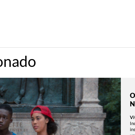
onado
O
N
Vi
In
in