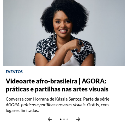
EVENTOS
Videoarte afro-brasileira | AGORA:
Fotografia: Interpretações – Turma A
Fotografia: Princípios (2026)
práticas e partilhas nas artes visuais
(2026)
Oficina com Celina Yamauchi. Vagas limitadas.
Conversa com Horrana de Kássia Santoz. Parte da série
Oficina com Celina Yamauchi. Vagas limitadas.
AGORA: práticas e partilhas nas artes visuais
. Grátis, com
lugares limitados.