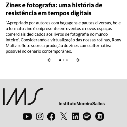
Zines e fotografia: uma história de
Do Pajeú a Hollywood: 100 anos de
Ney ao vivo, muito vivo, com Luiz
resistência em tempos digitais
Moacir Santos, por Pedro Paulo Malta
Fernando Vianna
"Apropriado por autores com bagagens e pautas diversas, hoje
o formato zine é onipresente em eventos e novos espaços
comerciais dedicados aos livros de fotografia no mundo
inteiro". Considerando a virtualização das nossas rotinas, Rony
Maltz reflete sobre a produção de zines como alternativa
possível no cenário contemporâneo.