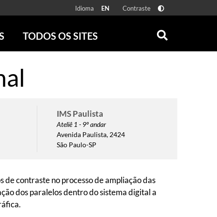
Idioma
Contraste
EN
S
TODOS OS SITES
ONLINE
RÁDIO BATUTA
nal
 FÍSICAS
ZUM
DISCOGRAFIA BRASILEIRA
CAROLINA MARIA DE JESUS
CRÔNICA BRASILEIRA
IMS Paulista
TESTEMUNHA OCULAR
Ateliê 1 - 9º andar
Avenida Paulista, 2424
CLARICE LISPECTOR
São Paulo-SP
SERROTE
VER TODOS
ros de contraste no processo de ampliação das
ção dos paralelos dentro do sistema digital a
áfica.