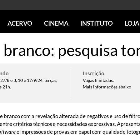
ACERVO
CINEMA
INSTITUTO
LOJA
PESQUISE NO ACERVO
SESSÕES DE CINEMA
CENTROS CULTURAIS
LOJA 
 branco: pesquisa to
SOBRE O ACERVO
LOJAS
SÃO PAULO
IMS PAULISTA
FOTOGRAFIA
POÇOS DE CALDAS
IMS RIO
ICONOGRAFIA
SOBRE CINEMA NO IMS
IMS POÇOS
ndo
Inscrição
LITERATURA
SOBRE O IMS
BLOG DO CINEMA
 27/8 e 3, 10 e 17/9/24, terças,
Vagas limitadas.
MÚSICA
REVISTAS DE PROGRAMAÇÃO
QUEM SOMOS
s 21h.
Mais informações abaixo
ARTE CONTEMPORÂNEA
COLEÇÃO DVD IMS
AÇÃO SOCIAL
BIBLIOTECA DE FOTOGRAFIA
EDUCAÇÃO
DESTAQUES DE A a Z
ESCOLA ESCUTA
PROGRAMA CONVIDA
 e branco com a revelação alterada de negativos e uso de filt
PUBLICAÇÕES E DVDs
ntre critérios técnicos e necessidades expressivas. Apresenta
POR DENTRO DO ACERVO
oftware
e impressões de provas em papel com qualidade fotogr