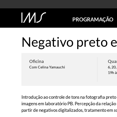
PROGRAMAÇÃO
AGENDA
Negativo preto e
SÃO PAULO
RIO DE JANEIRO
POÇOS DE CALDAS
Oficina
Qua
ONLINE
Com Celina Yamauchi
6, 20,
EXPOSIÇÕES
19h à
EM CARTAZ
FUTURAS
ANTERIORES
Introdução ao controle de tons na fotografia preto
TOURS VIRTUAIS
imagens em laboratório PB. Percepção da relação e
VISITAS MEDIADAS
partir de negativos digitalizados, tratamento em
s