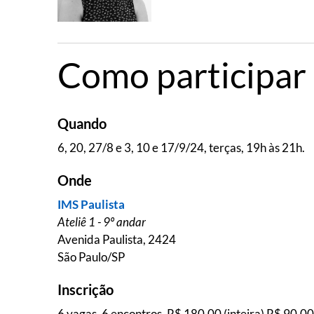
Como participar
Quando
6, 20, 27/8 e 3, 10 e 17/9/24, terças, 19h às 21h.
Onde
IMS Paulista
Ateliê 1 - 9º andar
Avenida Paulista, 2424
São Paulo/SP
Inscrição
6 vagas. 6 encontros, R$ 180,00 (inteira) R$ 90,00