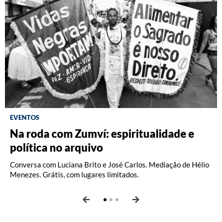
EVENTOS
Na roda com Zumví: espiritualidade e
Videoarte afro-brasileira | AGORA:
Fotografia: Interpretações – Turma A
política no arquivo
práticas e partilhas nas artes visuais
(2026)
Conversa com Luciana Brito e José Carlos. Mediação de Hélio
Conversa com Horrana de Kássia Santoz. Parte da série
Oficina com Celina Yamauchi. Vagas limitadas.
Menezes. Grátis, com lugares limitados.
AGORA: práticas e partilhas nas artes visuais
. Grátis, com
lugares limitados.