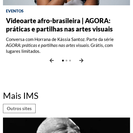
EVENTOS
Videoarte afro-brasileira | AGORA:
Fotografia: Interpretações – Turma A
Fotografia: Princípios (2026)
práticas e partilhas nas artes visuais
(2026)
Oficina com Celina Yamauchi. Vagas limitadas.
Conversa com Horrana de Kássia Santoz. Parte da série
Oficina com Celina Yamauchi. Vagas limitadas.
AGORA: práticas e partilhas nas artes visuais
. Grátis, com
lugares limitados.
Mais IMS
Outros sites