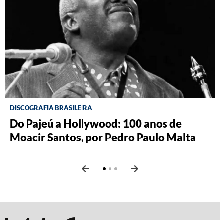
DISCOGRAFIA BRASILEIRA
RÁDIO BATUTA
BRASILIANA FOTOGRÁFICA
Do Pajeú a Hollywood: 100 anos de
Ney ao vivo, muito vivo, com Luiz
O Pombal da Fiocruz, por Ricardo
Moacir Santos, por Pedro Paulo Malta
Fernando Vianna
Augusto dos Santos e Thayane Vicente
Vam de Berg