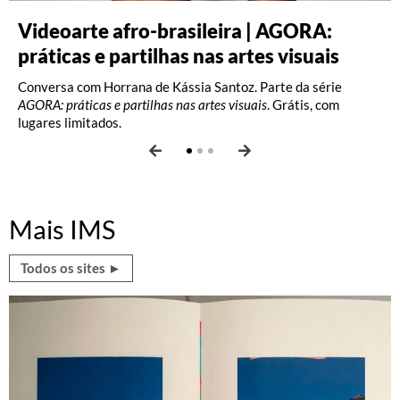
Videoarte afro-brasileira | AGORA:
Fotografia: Interpretações – Turma A
Fotografia: Princípios (2026)
práticas e partilhas nas artes visuais
(2026)
Oficina com Celina Yamauchi. Vagas limitadas.
Conversa com Horrana de Kássia Santoz. Parte da série
Oficina com Celina Yamauchi. Vagas limitadas.
AGORA: práticas e partilhas nas artes visuais
. Grátis, com
lugares limitados.
Mais IMS
Todos os sites ►