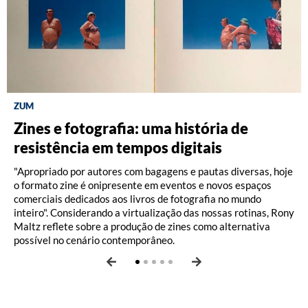
ZUM
DISCOGRAFIA BRASILEIRA
RÁDIO BATUTA
BRASILIANA FOTOGRÁFICA
BRASILIANA ICONOGRÁFICA
Zines e fotografia: uma história de
Do Pajeú a Hollywood: 100 anos de
Ney ao vivo, muito vivo, com Luiz
O Pombal da Fiocruz, por Ricardo
A eficiência das paisagens de Friedrich
resistência em tempos digitais
Moacir Santos, por Pedro Paulo Malta
Fernando Vianna
Augusto dos Santos e Thayane Vicente
Hagedorn
Vam de Berg
"Apropriado por autores com bagagens e pautas diversas, hoje
o formato zine é onipresente em eventos e novos espaços
comerciais dedicados aos livros de fotografia no mundo
inteiro". Considerando a virtualização das nossas rotinas, Rony
Maltz reflete sobre a produção de zines como alternativa
possível no cenário contemporâneo.