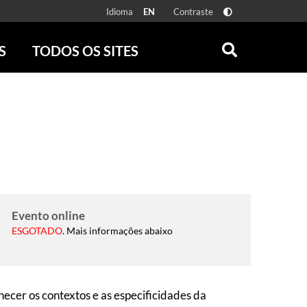
Idioma
Contraste
EN
S
TODOS OS SITES
ONLINE
RÁDIO BATUTA
 FÍSICAS
ZUM
DISCOGRAFIA BRASILEIRA
CAROLINA MARIA DE JESUS
CRÔNICA BRASILEIRA
TESTEMUNHA OCULAR
CLARICE LISPECTOR
SERROTE
Evento online
ESGOTADO
VER TODOS
.
Mais informações abaixo
hecer os contextos e as especificidades da