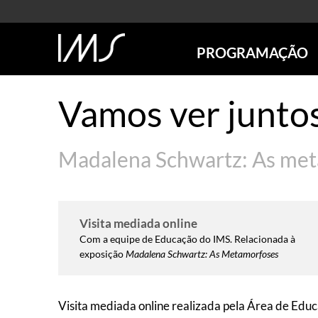
PROGRAMAÇÃO
AGENDA
Vamos ver junto
SÃO PAULO
RIO DE JANEIRO
POÇOS DE CALDAS
Madalena Schwartz: As me
ONLINE
EXPOSIÇÕES
EM CARTAZ
Visita mediada online
FUTURAS
Com a equipe de Educação do IMS. Relacionada à
ANTERIORES
exposição
Madalena Schwartz: As Metamorfoses
TOURS VIRTUAIS
VISITAS MEDIADAS
Visita mediada online realizada pela Área de Educa