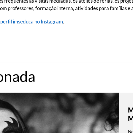
s frequentes as visitas mediadas, os ateliês de férias, os pro
om professores, formação interna, atividades para famílias e 
o
perfil imseduca no Instagram
.
ionada
M
M
No