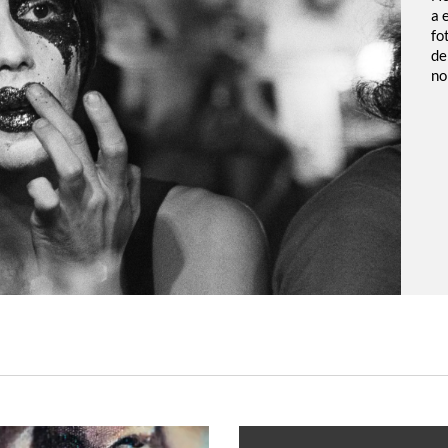
a 
fo
de
no