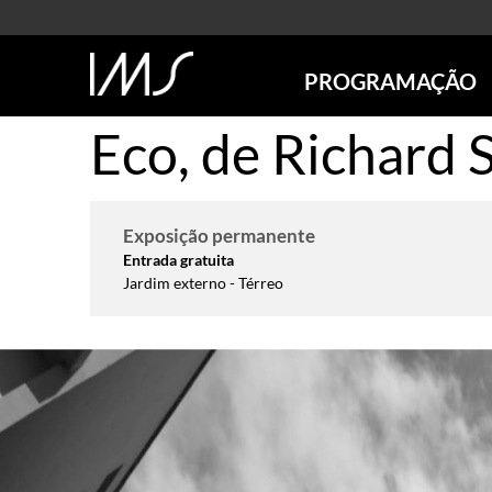
PROGRAMAÇÃO
Eco, de Richard 
AGENDA
SÃO PAULO
RIO DE JANEIRO
POÇOS DE CALDAS
Exposição permanente
ONLINE
Entrada gratuita
Jardim externo - Térreo
EXPOSIÇÕES
EM CARTAZ
FUTURAS
ANTERIORES
TOURS VIRTUAIS
VISITAS MEDIADAS