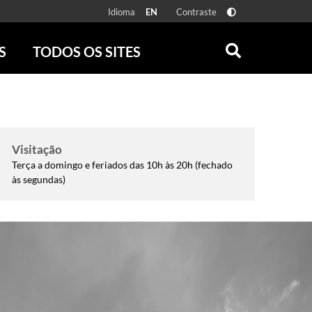
Idioma
Contraste
EN
S
TODOS OS SITES
ONLINE
RÁDIO BATUTA
 FÍSICAS
ZUM
DISCOGRAFIA BRASILEIRA
CAROLINA MARIA DE JESUS
Visitação
CRÔNICA BRASILEIRA
Terça a domingo e feriados das 10h às 20h (fechado
TESTEMUNHA OCULAR
às segundas)
CLARICE LISPECTOR
SERROTE
VER TODOS