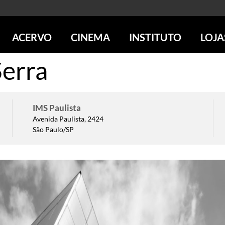
ACERVO
CINEMA
INSTITUTO
LOJA
Serra
PESQUISE NO ACERVO
SESSÕES DE CINEMA
CENTROS CULTURAIS
LOJA 
SOBRE O ACERVO
LOJAS
SÃO PAULO
IMS PAULISTA
FOTOGRAFIA
POÇOS DE CALDAS
IMS RIO
ICONOGRAFIA
SOBRE CINEMA NO IMS
IMS POÇOS
IMS Paulista
LITERATURA
SOBRE O IMS
Avenida Paulista, 2424
BLOG DO CINEMA
São Paulo/SP
MÚSICA
REVISTAS DE PROGRAMAÇÃO
QUEM SOMOS
ARTE CONTEMPORÂNEA
COLEÇÃO DVD IMS
AÇÃO SOCIAL
BIBLIOTECA DE FOTOGRAFIA
EDUCAÇÃO
DESTAQUES DE A a Z
ESCOLA ESCUTA
PROGRAMA CONVIDA
PUBLICAÇÕES E DVDs
POR DENTRO DO ACERVO