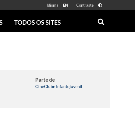
Idioma
Contraste
EN
S
TODOS OS SITES
ONLINE
RÁDIO BATUTA
 FÍSICAS
ZUM
DISCOGRAFIA BRASILEIRA
CAROLINA MARIA DE JESUS
CRÔNICA BRASILEIRA
TESTEMUNHA OCULAR
Parte de
CLARICE LISPECTOR
CineClube Infantojuvenil
SERROTE
VER TODOS