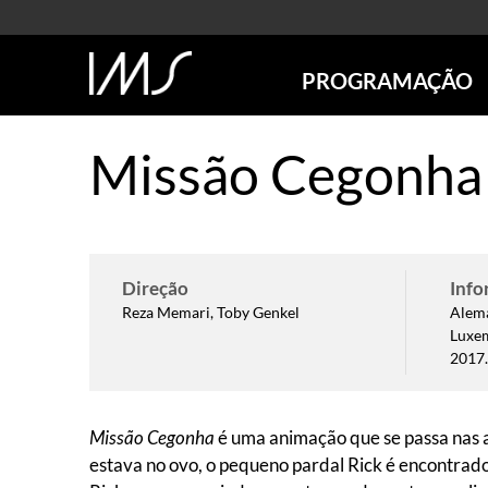
PROGRAMAÇÃO
AGENDA
Missão Cegonha
SÃO PAULO
RIO DE JANEIRO
POÇOS DE CALDAS
ONLINE
EXPOSIÇÕES
Direção
Info
Reza Memari, Toby Genkel
Alema
EM CARTAZ
Luxe
FUTURAS
2017
ANTERIORES
TOURS VIRTUAIS
Missão Cegonha
é uma animação que se passa nas 
VISITAS MEDIADAS
estava no ovo, o pequeno pardal Rick é encontrado 