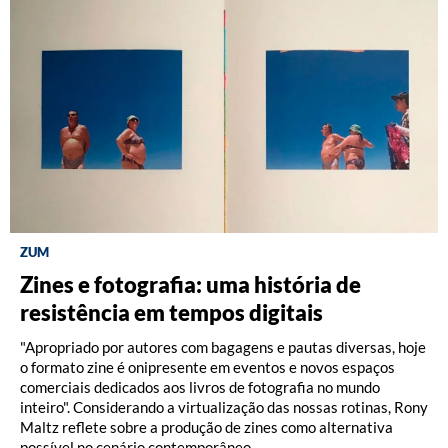
ZUM
DISCOGRAFIA BRASILEIRA
RÁDIO BATUTA
Zines e fotografia: uma história de
Do Pajeú a Hollywood: 100 anos de
Ney ao vivo, muito vivo, com Luiz
resistência em tempos digitais
Moacir Santos, por Pedro Paulo Malta
Fernando Vianna
"Apropriado por autores com bagagens e pautas diversas, hoje
o formato zine é onipresente em eventos e novos espaços
comerciais dedicados aos livros de fotografia no mundo
inteiro". Considerando a virtualização das nossas rotinas, Rony
Maltz reflete sobre a produção de zines como alternativa
possível no cenário contemporâneo.