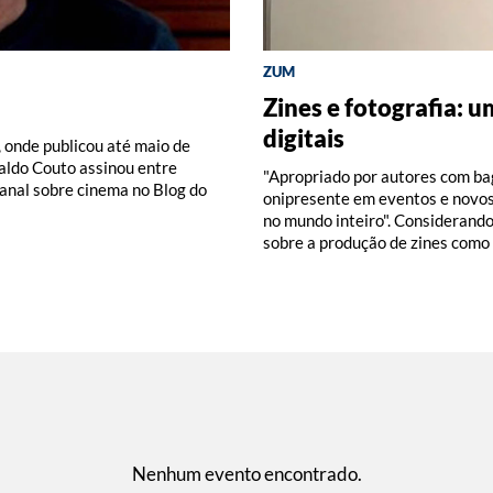
ZUM
DISCOGRAFIA BRASILEIRA
RÁDIO BATUTA
Zines e fotografia: 
Do Pajeú a Hollywood
Ney ao vivo, muito v
digitais
Pedro Paulo Malta
os filmes, entre produções
 onde publicou até maio de
inema promovida pelo IMS.
easta, curador e crítico foi
s nas lojas dos nossos centros
raldo Couto assinou entre
mes em cartaz e a coleção de
 quando faleceu. Seus artigos e
"Apropriado por autores com bag
nal sobre cinema no Blog do
 Geraldo Couto.
onipresente em eventos e novos 
no mundo inteiro". Considerando
sobre a produção de zines como
Nenhum evento encontrado.