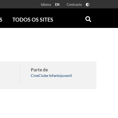
Idioma
Contraste
EN
S
TODOS OS SITES
ONLINE
RÁDIO BATUTA
 FÍSICAS
ZUM
DISCOGRAFIA BRASILEIRA
CAROLINA MARIA DE JESUS
CRÔNICA BRASILEIRA
TESTEMUNHA OCULAR
Parte de
CLARICE LISPECTOR
CineClube Infantojuvenil
SERROTE
VER TODOS