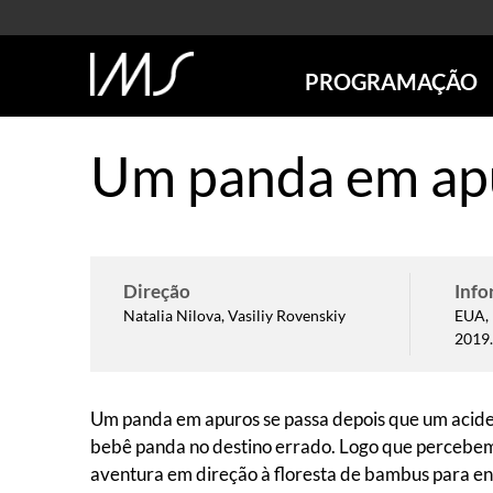
PROGRAMAÇÃO
AGENDA
Um panda em ap
SÃO PAULO
RIO DE JANEIRO
POÇOS DE CALDAS
ONLINE
EXPOSIÇÕES
Direção
Info
Natalia Nilova, Vasiliy Rovenskiy
EUA, 
EM CARTAZ
2019.
FUTURAS
ANTERIORES
TOURS VIRTUAIS
Um panda em apuros se passa depois que um acid
VISITAS MEDIADAS
bebê panda no destino errado. Logo que percebe
aventura em direção à floresta de bambus para ent