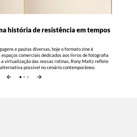
uma história de resistência em tempos
: 100 anos de Moacir Santos, por
ivo, com Luiz Fernando Vianna
agens e pautas diversas, hoje o formato zine é
espaços comerciais dedicados aos livros de fotografia
 a virtualização das nossas rotinas, Rony Maltz reflete
 alternativa possível no cenário contemporâneo.