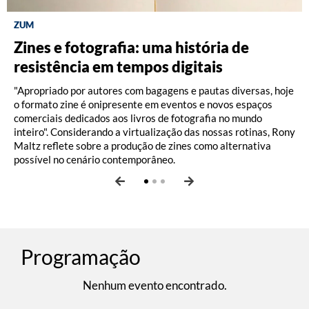
ZUM
DISCOGRAFIA BRASILEIRA
RÁDIO BATUTA
Zines e fotografia: uma história de
Do Pajeú a Hollywood: 100 anos de
Ney ao vivo, muito vivo, com Luiz
resistência em tempos digitais
Moacir Santos, por Pedro Paulo Malta
Fernando Vianna
"Apropriado por autores com bagagens e pautas diversas, hoje
o formato zine é onipresente em eventos e novos espaços
comerciais dedicados aos livros de fotografia no mundo
inteiro". Considerando a virtualização das nossas rotinas, Rony
Maltz reflete sobre a produção de zines como alternativa
possível no cenário contemporâneo.
Programação
Nenhum evento encontrado.