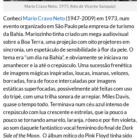
Mario Cravo Neto, 1975 (foto de Vicente Sampaio)
Conheci
Mario Cravo Neto
(1947-2009) em 1973, num
evento organizado em São Paulo pela empresa de turismo
da Bahia. Mariozinho tinha criado um mega audiovisual
sobre a Boa Terra, uma projeção com oito projetores em
sincronia, um espetáculo de sensibilidade à flor da pele. O
tema era “um dia na Bahia”, e obviamente se iniciava no
amanhecer e ia até o crepúsculo. Uma sucessão frenética
de imagens mágicas inspiradas, loucas, insanas, velozes,
borradas, fora de foco e intercaladas por imagens
estáticas superfocadas, possivelmente até feitas com uso
do tripé, com uma trilha sonora de arrepiar. Miles Davis,
quase o tempo todo. Terminava num céu azul intenso de
crepúsculo com lua crescente e estrelas, que ia pouco a
pouco se tornando amarelo, laranja, róseo e por fim violeta,
ao som daquele fantástico vocal feminino do final de
Dark
Side of the Moon
. O álbum mítico do Pink Floyd tinha sido