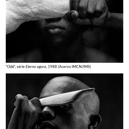
"Odé", série
Eterno agora
, 1988 (Acervo IMCN/IMS)