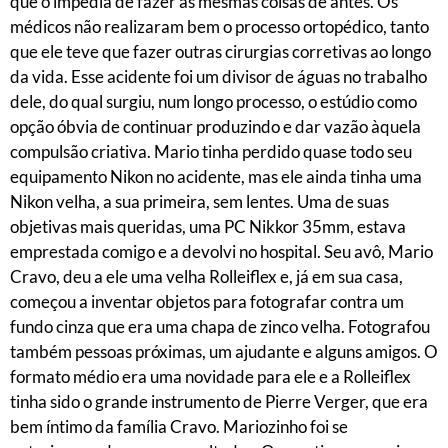
que o impedia de fazer as mesmas coisas de antes. Os
médicos não realizaram bem o processo ortopédico, tanto
que ele teve que fazer outras cirurgias corretivas ao longo
da vida. Esse acidente foi um divisor de águas no trabalho
dele, do qual surgiu, num longo processo, o estúdio como
opção óbvia de continuar produzindo e dar vazão àquela
compulsão criativa. Mario tinha perdido quase todo seu
equipamento Nikon no acidente, mas ele ainda tinha uma
Nikon velha, a sua primeira, sem lentes. Uma de suas
objetivas mais queridas, uma PC Nikkor 35mm, estava
emprestada comigo e a devolvi no hospital. Seu avô, Mario
Cravo, deu a ele uma velha Rolleiflex e, já em sua casa,
começou a inventar objetos para fotografar contra um
fundo cinza que era uma chapa de zinco velha. Fotografou
também pessoas próximas, um ajudante e alguns amigos. O
formato médio era uma novidade para ele e a Rolleiflex
tinha sido o grande instrumento de Pierre Verger, que era
bem íntimo da família Cravo. Mariozinho foi se