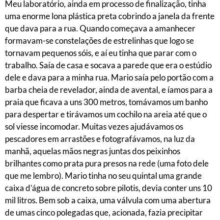
Meu laboratório, ainda em processo de finalização, tinha
uma enorme lona plástica preta cobrindo a janela da frente
que dava para a rua. Quando começava a amanhecer
formavam-se constelações de estrelinhas que logo se
tornavam pequenos sóis, e aí eu tinha que parar com o
trabalho. Saía de casa e socava a parede que era o estúdio
dele e dava para a minha rua. Mario saía pelo portão com a
barba cheia de revelador, ainda de avental, e íamos para a
praia que ficava a uns 300 metros, tomávamos um banho
para despertar e tirávamos um cochilo na areia até que o
sol viesse incomodar. Muitas vezes ajudávamos os
pescadores em arrastões e fotografávamos, na luz da
manhã, aquelas mãos negras juntas dos peixinhos
brilhantes como prata pura presos na rede (uma foto dele
que me lembro). Mario tinha no seu quintal uma grande
caixa d’água de concreto sobre pilotis, devia conter uns 10
mil litros. Bem sob a caixa, uma válvula com uma abertura
de umas cinco polegadas que, acionada, fazia precipitar