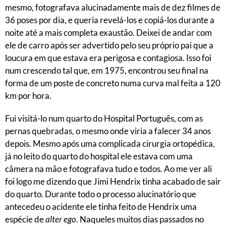
mesmo, fotografava alucinadamente mais de dez filmes de
36 poses por dia, e queria revelá-los e copiá-los durante a
noite até a mais completa exaustão. Deixei de andar com
ele de carro após ser advertido pelo seu próprio pai que a
loucura em que estava era perigosa e contagiosa. Isso foi
num crescendo tal que, em 1975, encontrou seu final na
forma de um poste de concreto numa curva mal feita a 120
km por hora.
Fui visitá-lo num quarto do Hospital Português, com as
pernas quebradas, o mesmo onde viria a falecer 34 anos
depois. Mesmo após uma complicada cirurgia ortopédica,
já no leito do quarto do hospital ele estava com uma
câmera na mão e fotografava tudo e todos. Ao me ver ali
foi logo me dizendo que Jimi Hendrix tinha acabado de sair
do quarto. Durante todo o processo alucinatório que
antecedeu o acidente ele tinha feito de Hendrix uma
espécie de
alter ego
. Naqueles muitos dias passados no