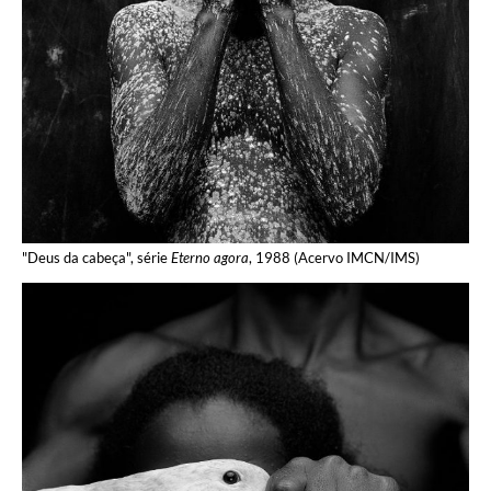
"Deus da cabeça", série
Eterno agora
, 1988 (Acervo IMCN/IMS)