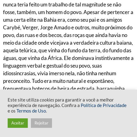
nunca teria feito um trabalho de tal magnitude se não
fosse, também, um homem do povo. Apesar de pertencer a
uma certa elite na Bahia era, como seu pai e os amigos
Carybé, Verger, Jorge Amado e outros, muito próximos do
povo, das ruas e dos becos, das roças que ainda havia no
meio da cidade onde vicejava a verdadeira cultura baiana,
aquela telúrica, que vinha do fundo da terra, do fundo das
águas, que vinha da África. Ele dominava instintivamente a
linguagem verbal e gestual do seu povo, suas
idiossincrasias, vivia imerso nela, não tinha nenhum
preconceito. Tudo era muito natural e espontâneo,
frequentava botecos de beira de estrada, barraquinha
que vendia carvão e batida de gengibre, como aquela do
Este site utiliza
cookies
para garantir a você a melhor
Mestre Agostinho, um senhor sempre sorridente que
experiência de navegação. Confira a
Política de Privacidade
também vendia charutos.
e os
Termos de Uso
.
Aceitar
Rejeitar
Mariozinho captou o inconsciente coletivo da sua terra, de
seu povo, de seus deuses. Além da sua formação cultural