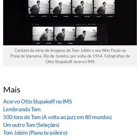
Contato da série de imagens de Tom Jobim e seu filho Paulo na
Praia de Ipanema, Rio de Janeiro, por volta de 1964. Fotografias de
Otto Stupakoff /acervo IMS
Mais
Acervo Otto Stupakoff no IMS
Lembrando Tom
500 tons de Tom (A volta ao jazz em 80 mundos)
Um outro Tom (Seleções)
Tom Jobim (Piano brasileiro)