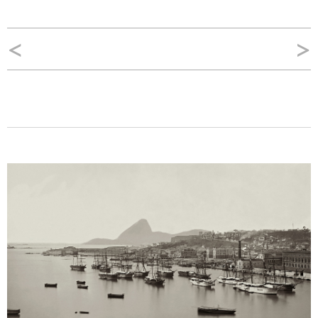
Navegação
<
>
de
Post