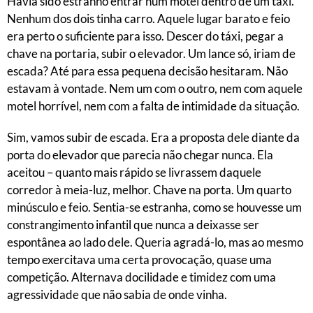
Havia sido estranho entrar num motel dentro de um táxi.
Nenhum dos dois tinha carro. Aquele lugar barato e feio
era perto o suficiente para isso. Descer do táxi, pegar a
chave na portaria, subir o elevador. Um lance só, iriam de
escada? Até para essa pequena decisão hesitaram. Não
estavam à vontade. Nem um com o outro, nem com aquele
motel horrível, nem com a falta de intimidade da situação.
Sim, vamos subir de escada. Era a proposta dele diante da
porta do elevador que parecia não chegar nunca. Ela
aceitou – quanto mais rápido se livrassem daquele
corredor à meia-luz, melhor. Chave na porta. Um quarto
minúsculo e feio. Sentia-se estranha, como se houvesse um
constrangimento infantil que nunca a deixasse ser
espontânea ao lado dele. Queria agradá-lo, mas ao mesmo
tempo exercitava uma certa provocação, quase uma
competição. Alternava docilidade e timidez com uma
agressividade que não sabia de onde vinha.