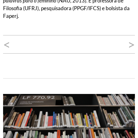
palavras para o feminino
(NAU, 2013). É professora de
Filosofia (UFRJ), pesquisadora (PPGF/IFCS) e bolsista da
Faperj.
Navegação
<
>
de
Post