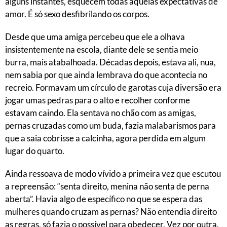
alguns instantes, esquecem todas aquelas expectativas de
amor. É só sexo desfibrilando os corpos.
Desde que uma amiga percebeu que ele a olhava
insistentemente na escola, diante dele se sentia meio
burra, mais atabalhoada. Décadas depois, estava ali, nua,
nem sabia por que ainda lembrava do que acontecia no
recreio. Formavam um círculo de garotas cuja diversão era
jogar umas pedras para o alto e recolher conforme
estavam caindo. Ela sentava no chão com as amigas,
pernas cruzadas como um buda, fazia malabarismos para
que a saia cobrisse a calcinha, agora perdida em algum
lugar do quarto.
Ainda ressoava de modo vívido a primeira vez que escutou
a repreensão: “senta direito, menina não senta de perna
aberta”. Havia algo de específico no que se espera das
mulheres quando cruzam as pernas? Não entendia direito
as regras, só fazia o possível para obedecer. Vez por outra,