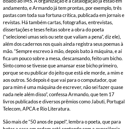
doado ao IMS. A organização e a catalogação já estão em
andamento, e Armando já tem prontas, por exemplo, três
pastas com toda sua fortuna crítica, publicada em jornais e
revistas. Há também cartas, fotografias, entrevistas,
dissertações e teses feitas sobre a obra do poeta
(“selecionei umas seis ou sete que valiam a pena”, diz ele),
além dos cadernos nos quais ainda registra seus poemas à
mão. “Sempre escrevo à mão, depois bato à máquina, e aí
fica um pouco sobre a mesa, descansando, feito um bicho.
Sinto como se tivesse que amansar esse bicho primeiro,
porque se eu publicar do jeito que está ele morde, a mim e
aos outros. Só depois é que vai para o computador, que
para mim é uma máquina de escrever, não sei fazer quase
nada nele além disso”, confessa Armando, que tem 17
livros publicados e diversos prêmios como Jabuti, Portugal
Telecom, APCA e Rio Literatura.
São mais de “50 anos de papel”, lembra o poeta, que para
botar a casa em ordem está contando com a experiência