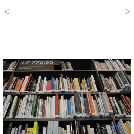
Navegação
<
>
de
Post