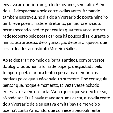
enviava ao querido amigo todos os anos, sem falta. Além
dela, já despachada pelo correio dias antes, Armando
também escreveu, no dia do aniversário do poeta mineiro,
um breve poema. Este, entretanto, jamais foi enviado,
permanecendo inédito por exatos quarenta anos, até ser
redescoberto pelo poeta carioca há poucos dias, durante o
minucioso processo de organização de seus arquivos, que
serão doados ao Instituto Moreira Salles.
Ao se deparar, no meio de jornais antigos, com os versos
datilografados numa folha de papel já desgastada pelo
tempo, o poeta carioca tentou pescar na memória os
motivos pelos quais não enviou o presente. E só conseguiu
pensar que, naquele momento, talvez tivesse achado
excessivo ir além da carta. “Acho que o que se deu foi isso,
só pode ser. Eu já havia mandado uma carta, aí no dia exato
do aniversário dele eu estava em Itaipava e me veio o
poema”, conta Armando, que conheceu pessoalmente