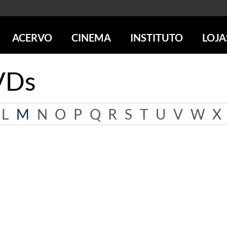
ACERVO
CINEMA
INSTITUTO
LOJA
PESQUISE NO ACERVO
SESSÕES DE CINEMA
CENTROS CULTURAIS
LOJA 
VDs
SOBRE O ACERVO
LOJAS
SÃO PAULO
IMS PAULISTA
FOTOGRAFIA
POÇOS DE CALDAS
IMS RIO
ICONOGRAFIA
SOBRE CINEMA NO IMS
IMS POÇOS
L
M
N
O
P
Q
R
S
T
U
V
W
X
LITERATURA
SOBRE O IMS
BLOG DO CINEMA
MÚSICA
REVISTAS DE PROGRAMAÇÃO
QUEM SOMOS
ARTE CONTEMPORÂNEA
COLEÇÃO DVD IMS
AÇÃO SOCIAL
BIBLIOTECA DE FOTOGRAFIA
EDUCAÇÃO
DESTAQUES DE A a Z
ESCOLA ESCUTA
PROGRAMA CONVIDA
PUBLICAÇÕES E DVDs
POR DENTRO DO ACERVO