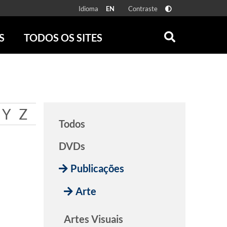
Idioma
Contraste
EN
S
TODOS OS SITES
ONLINE
RÁDIO BATUTA
 FÍSICAS
ZUM
DISCOGRAFIA BRASILEIRA
CAROLINA MARIA DE JESUS
Y
Z
CRÔNICA BRASILEIRA
Todos
TESTEMUNHA OCULAR
CLARICE LISPECTOR
DVDs
SERROTE
Publicações
VER TODOS
Arte
Artes Visuais