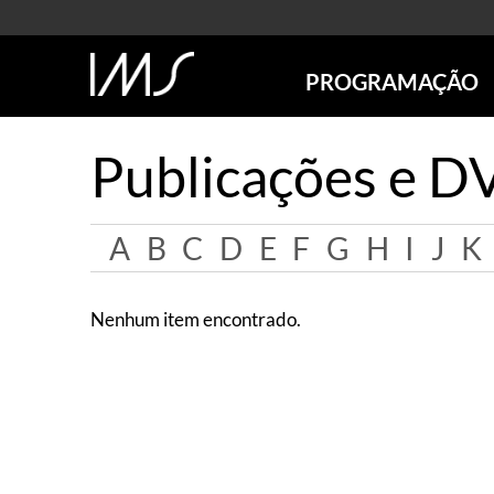
PROGRAMAÇÃO
AGENDA
Publicações e D
SÃO PAULO
RIO DE JANEIRO
POÇOS DE CALDAS
A
B
C
D
E
F
G
H
I
J
K
ONLINE
EXPOSIÇÕES
Nenhum item encontrado.
EM CARTAZ
FUTURAS
ANTERIORES
TOURS VIRTUAIS
VISITAS MEDIADAS