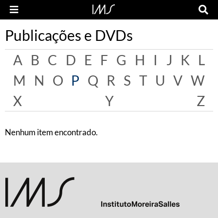
Publicações e DVDs
A
B
C
D
E
F
G
H
I
J
K
L
M
N
O
P
Q
R
S
T
U
V
W
X
Y
Z
Nenhum item encontrado.