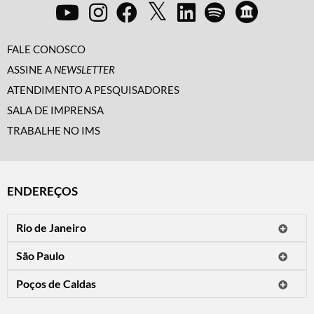
FALE CONOSCO
ASSINE A
NEWSLETTER
ATENDIMENTO A PESQUISADORES
SALA DE IMPRENSA
TRABALHE NO IMS
ENDEREÇOS
Rio de Janeiro
O IMS Rio está fechado temporariamente para reformas.
São Paulo
Horário de visitação: a programação do IMS no Rio de Janeiro será
Avenida Paulista, 2424
apresentada em instituições culturais parceiras.
Poços de Caldas
CEP 01310-300 - São Paulo/SP
Rua Teresópolis, 90
Tel.: (11) 2842-9120
Mais informações