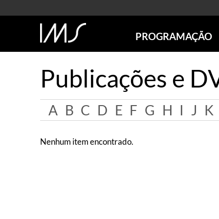
PROGRAMAÇÃO
AGENDA
Publicações e D
SÃO PAULO
RIO DE JANEIRO
POÇOS DE CALDAS
A
B
C
D
E
F
G
H
I
J
K
ONLINE
EXPOSIÇÕES
Nenhum item encontrado.
EM CARTAZ
FUTURAS
ANTERIORES
TOURS VIRTUAIS
VISITAS MEDIADAS