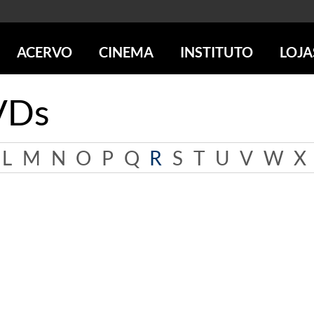
ACERVO
CINEMA
INSTITUTO
LOJA
PESQUISE NO ACERVO
SESSÕES DE CINEMA
CENTROS CULTURAIS
LOJA 
VDs
SOBRE O ACERVO
LOJAS
SÃO PAULO
IMS PAULISTA
FOTOGRAFIA
POÇOS DE CALDAS
IMS RIO
ICONOGRAFIA
SOBRE CINEMA NO IMS
IMS POÇOS
L
M
N
O
P
Q
R
S
T
U
V
W
X
LITERATURA
SOBRE O IMS
BLOG DO CINEMA
MÚSICA
REVISTAS DE PROGRAMAÇÃO
QUEM SOMOS
ARTE CONTEMPORÂNEA
COLEÇÃO DVD IMS
AÇÃO SOCIAL
BIBLIOTECA DE FOTOGRAFIA
EDUCAÇÃO
DESTAQUES DE A a Z
ESCOLA ESCUTA
PROGRAMA CONVIDA
PUBLICAÇÕES E DVDs
POR DENTRO DO ACERVO