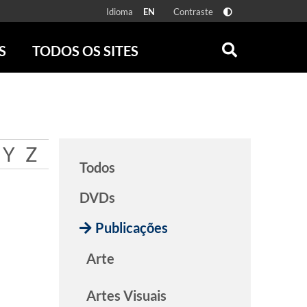
Idioma
Contraste
EN
S
TODOS OS SITES
ONLINE
RÁDIO BATUTA
 FÍSICAS
ZUM
DISCOGRAFIA BRASILEIRA
CAROLINA MARIA DE JESUS
Y
Z
CRÔNICA BRASILEIRA
Todos
TESTEMUNHA OCULAR
CLARICE LISPECTOR
DVDs
SERROTE
Publicações
VER TODOS
Arte
Artes Visuais