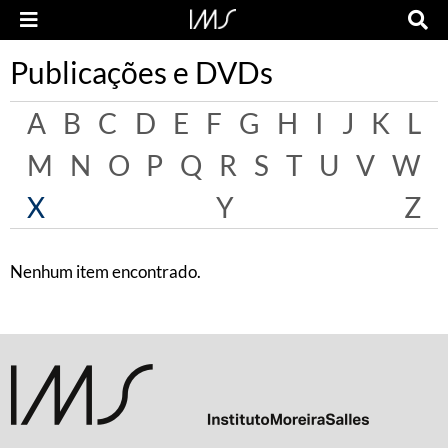
Publicações e DVDs
A
B
C
D
E
F
G
H
I
J
K
L
M
N
O
P
Q
R
S
T
U
V
W
X
Y
Z
Nenhum item encontrado.