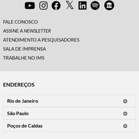
FALE CONOSCO
ASSINE A
NEWSLETTER
ATENDIMENTO A PESQUISADORES
SALA DE IMPRENSA
TRABALHE NO IMS
ENDEREÇOS
Rio de Janeiro
O IMS Rio está fechado temporariamente para reformas.
São Paulo
Horário de visitação: a programação do IMS no Rio de Janeiro será
Avenida Paulista, 2424
apresentada em instituições culturais parceiras.
Poços de Caldas
CEP 01310-300 - São Paulo/SP
Rua Teresópolis, 90
Tel.: (11) 2842-9120
Mais informações