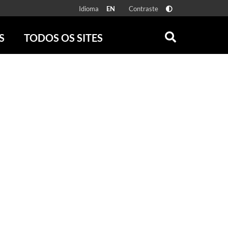
Idioma
Contraste
EN
S
TODOS OS SITES
ONLINE
RÁDIO BATUTA
 FÍSICAS
ZUM
DISCOGRAFIA BRASILEIRA
CAROLINA MARIA DE JESUS
CRÔNICA BRASILEIRA
TESTEMUNHA OCULAR
CLARICE LISPECTOR
SERROTE
VER TODOS