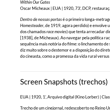
Within Our Gates
Oscar Micheaux | EUA | 1920, 73’, DCP, restauraçã
Dentro de nossas portas
é o primeiro longa-metrag
Homesteader
, de 1919, agora perdido) e envolve 
dos chamados
race movies
) que tenta arrecadar d
[1938], de Micheaux). Ao navegar pela política ra
sequência mais notória do filme: o linchamento d
diz muito sobre o destemor e a disposição do dire
do cineasta, como a promessa da vida rural versus 
Screen Snapshots (trechos)
EUA | 1920, 1’, Arquivo digital (Kino Lorber) | Clas
Trecho de um cinejornal, redescoberto no Reino Un