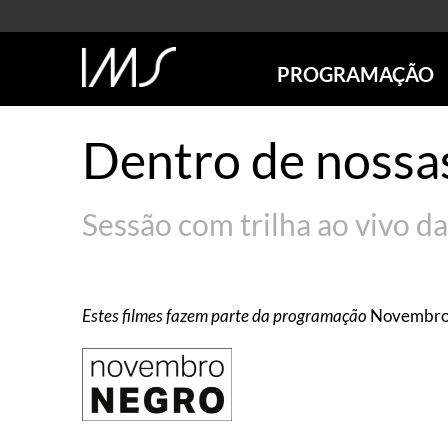
PROGRAMAÇÃO
AGENDA
Dentro de nossa
SÃO PAULO
RIO DE JANEIRO
POÇOS DE CALDAS
Sessão com trilha ao vivo 
ONLINE
EXPOSIÇÕES
EM CARTAZ
Estes filmes fazem parte da programação
Novembro
FUTURAS
ANTERIORES
TOURS VIRTUAIS
VISITAS MEDIADAS