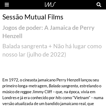
Sessão Mutual Films
Jogos de poder: A Jamaica de Perry
Henzell
Balada sangrenta + Não há lugar como
nosso lar (julho de 2022)
Em 1972, o cineasta jamaicano Perry Henzell lançou seu
primeiro longa-metragem,
Balada sangrenta
, estrelando o
músico de
reggae
Jimmy Cliff – que, na época, vivia em
Londres e já era conhecido por
hits
como “Vietnam” – numa
versão atualizada de um bandido jamaicano real, que