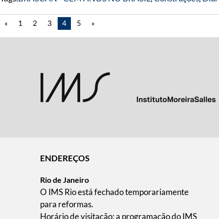
«
1
2
3
4
5
»
ENDEREÇOS
Rio de Janeiro
O IMS Rio está fechado temporariamente
para reformas.
Horário de visitação: a programação do IMS