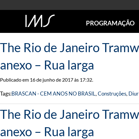
PROGRAMAÇÃO
AGENDA
The Rio de Janeiro Tramwa
SÃO PAULO
RIO DE JANEIRO
anexo – Rua larga
POÇOS DE CALDAS
ONLINE
Publicado em 16 de junho de 2017 às 17:32.
EXPOSIÇÕES
EM CARTAZ
Tags:
BRASCAN - CEM ANOS NO BRASIL
,
Construções
,
Diur
FUTURAS
ANTERIORES
The Rio de Janeiro Tramwa
TOURS VIRTUAIS
VISITAS MEDIADAS
anexo – Rua larga