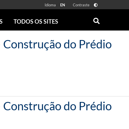
Idioma
Contraste
EN
S
TODOS OS SITES
ONLINE
RÁDIO BATUTA
– Construção do Prédio
 FÍSICAS
ZUM
DISCOGRAFIA BRASILEIRA
CAROLINA MARIA DE JESUS
CRÔNICA BRASILEIRA
TESTEMUNHA OCULAR
CLARICE LISPECTOR
SERROTE
VER TODOS
– Construção do Prédio