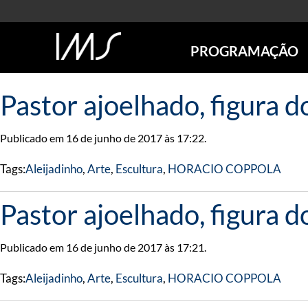
PROGRAMAÇÃO
AGENDA
Pastor ajoelhado, figura 
SÃO PAULO
RIO DE JANEIRO
Publicado em 16 de junho de 2017 às 17:22.
POÇOS DE CALDAS
ONLINE
Tags:
Aleijadinho
,
Arte
,
Escultura
,
HORACIO COPPOLA
EXPOSIÇÕES
EM CARTAZ
Pastor ajoelhado, figura 
FUTURAS
ANTERIORES
Publicado em 16 de junho de 2017 às 17:21.
TOURS VIRTUAIS
VISITAS MEDIADAS
Tags:
Aleijadinho
,
Arte
,
Escultura
,
HORACIO COPPOLA