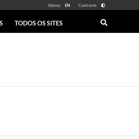
Idioma
Contraste
EN
S
TODOS OS SITES
ONLINE
RÁDIO BATUTA
 FÍSICAS
ZUM
DISCOGRAFIA BRASILEIRA
CAROLINA MARIA DE JESUS
CRÔNICA BRASILEIRA
TESTEMUNHA OCULAR
CLARICE LISPECTOR
SERROTE
VER TODOS