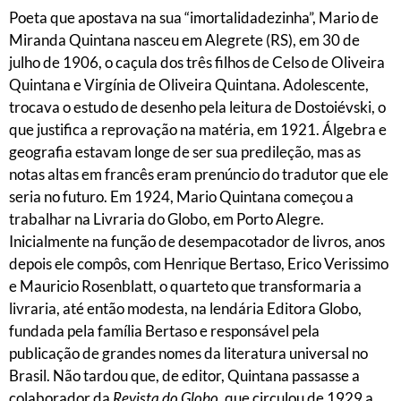
Poeta que apostava na sua “imortalidadezinha”, Mario de
Miranda Quintana nasceu em Alegrete (RS), em 30 de
julho de 1906, o caçula dos três filhos de Celso de Oliveira
Quintana e Virgínia de Oliveira Quintana. Adolescente,
trocava o estudo de desenho pela leitura de Dostoiévski, o
que justifica a reprovação na matéria, em 1921. Álgebra e
geografia estavam longe de ser sua predileção, mas as
notas altas em francês eram prenúncio do tradutor que ele
seria no futuro. Em 1924, Mario Quintana começou a
trabalhar na Livraria do Globo, em Porto Alegre.
Inicialmente na função de desempacotador de livros, anos
depois ele compôs, com Henrique Bertaso, Erico Verissimo
e Mauricio Rosenblatt, o quarteto que transformaria a
livraria, até então modesta, na lendária Editora Globo,
fundada pela família Bertaso e responsável pela
publicação de grandes nomes da literatura universal no
Brasil. Não tardou que, de editor, Quintana passasse a
colaborador da
Revista do Globo
, que circulou de 1929 a