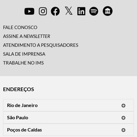
FALE CONOSCO
ASSINE A
NEWSLETTER
ATENDIMENTO A PESQUISADORES
SALA DE IMPRENSA
TRABALHE NO IMS
ENDEREÇOS
Rio de Janeiro
O IMS Rio está fechado temporariamente para reformas.
São Paulo
Horário de visitação: a programação do IMS no Rio de Janeiro será
Avenida Paulista, 2424
apresentada em instituições culturais parceiras.
Poços de Caldas
CEP 01310-300 - São Paulo/SP