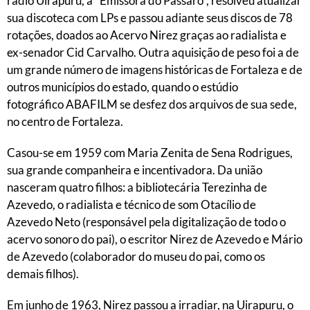
rádio
Uirapuru
, a "Emissora do Pássaro", resolveu atualizar
sua discoteca com LPs e passou adiante seus discos de 78
rotações, doados ao Acervo Nirez graças ao radialista e
ex-senador
Cid Carvalho
. Outra aquisição de peso foi a de
um grande número de imagens históricas de Fortaleza e de
outros municípios do estado, quando o estúdio
fotográfico
ABAFILM
se desfez dos arquivos de sua sede,
no centro de Fortaleza.
Casou-se em 1959 com Maria Zenita de Sena Rodrigues,
sua grande companheira e incentivadora. Da união
nasceram quatro filhos: a bibliotecária Terezinha de
Azevedo, o radialista e técnico de som Otacílio de
Azevedo Neto (responsável pela digitalização de todo o
acervo sonoro do pai), o escritor Nirez de Azevedo e Mário
de Azevedo (colaborador do museu do pai, como os
demais filhos).
Em junho de 1963, Nirez passou a irradiar, na Uirapuru, o