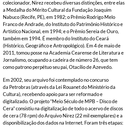
colecionador, Nirez recebeu diversas distinções, entre elas
a Medalha do Mérito Cultural da Fundação Joaquim
Nabuco (Recife, PE), em 1982; o
Prêmio Rodrigo Melo
Franco de Andrade
, do
Instituto do Patrimônio Histórico e
Artístico Nacional
,
em 1994; e o Prêmio Sereia de Ouro,
também em 1994. É membro do Instituto do Ceará
(Histórico, Geográfico e Antropológico). Em 4 de maio de
2011, tomou posse na Academia Cearense de Literatura e
Jornalismo, ocupando a cadeira de número 26, que tem
como patrono perpétuo seu pai, Otacílio de Azevedo.
Em 2002, seu arquivo foi contemplado no concurso
da
Petrobras
(
através da Lei Rouanet do Ministério da
Cultura), recebendo apoio para ser reformado e
digitalizado. O projeto “Meio Século de MPB – Disco de
Cera” consistiu na digitalização de todo o acervo de discos
de cera (78 rpm) do Arquivo Nirez (22 mil exemplares) e a
disponibilização dos dados na Internet. Foram três etapas: