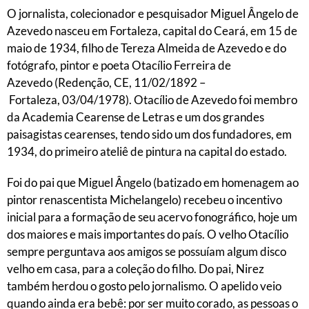
O jornalista, colecionador e pesquisador Miguel Ângelo de
Azevedo nasceu em Fortaleza, capital do Ceará, em 15 de
maio de 1934, filho de Tereza Almeida de Azevedo e do
fotógrafo, pintor e poeta Otacílio Ferreira de
Azevedo
(
Redenção
, CE,
11/02/
1892
–
Fortaleza
,
03/04/
1978
). Otacílio de Azevedo foi membro
da
Academia Cearense de Letras
e
um dos grandes
paisagistas cearenses, tendo sido um dos fundadores, em
1934, do primeiro ateliê de pintura na capital do estado.
Foi do pai que Miguel Ângelo (batizado em homenagem ao
pintor renascentista Michelangelo) recebeu o incentivo
inicial para a formação de seu acervo fonográfico, hoje um
dos maiores e mais importantes do país. O velho Otacílio
sempre perguntava aos amigos se possuíam algum disco
velho em casa, para a coleção do filho. Do pai, Nirez
também herdou o gosto pelo jornalismo. O apelido veio
quando ainda era bebê: por ser muito corado, as pessoas o