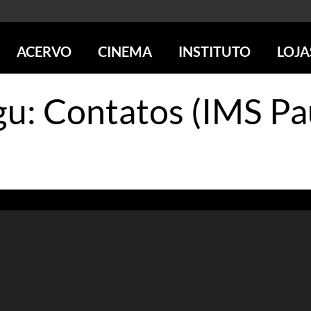
ACERVO
CINEMA
INSTITUTO
LOJA
PESQUISE NO ACERVO
SESSÕES DE CINEMA
CENTROS CULTURAIS
LOJA 
ngu: Contatos (IMS Pa
SOBRE O ACERVO
LOJAS
SÃO PAULO
IMS PAULISTA
FOTOGRAFIA
POÇOS DE CALDAS
IMS RIO
ICONOGRAFIA
SOBRE CINEMA NO IMS
IMS POÇOS
LITERATURA
SOBRE O IMS
BLOG DO CINEMA
MÚSICA
REVISTAS DE PROGRAMAÇÃO
QUEM SOMOS
ARTE CONTEMPORÂNEA
COLEÇÃO DVD IMS
AÇÃO SOCIAL
BIBLIOTECA DE FOTOGRAFIA
EDUCAÇÃO
DESTAQUES DE A a Z
ESCOLA ESCUTA
PROGRAMA CONVIDA
PUBLICAÇÕES E DVDs
POR DENTRO DO ACERVO