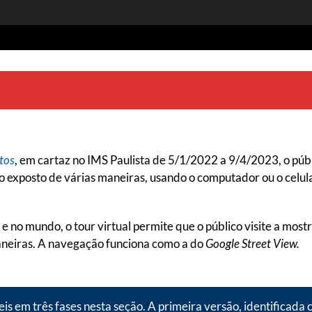
tos
, em cartaz no IMS Paulista de 5/1/2022 a 9/4/2023, o públ
o exposto de várias maneiras, usando o computador ou o celul
e no mundo, o tour virtual permite que o público visite a most
aneiras. A navegação funciona como a do
Google Street View.
eis em três fases nesta seção. A primeira versão, identificada 