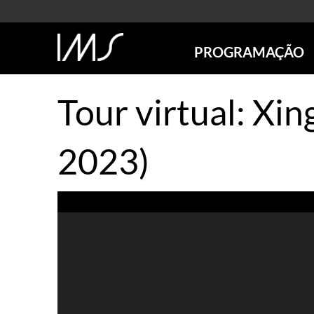
PROGRAMAÇÃO
AGENDA
Tour virtual: Xi
SÃO PAULO
RIO DE JANEIRO
POÇOS DE CALDAS
2023)
ONLINE
EXPOSIÇÕES
EM CARTAZ
FUTURAS
ANTERIORES
TOURS VIRTUAIS
VISITAS MEDIADAS