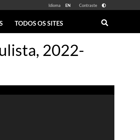
Idioma
Contraste
EN
S
TODOS OS SITES
ONLINE
RÁDIO BATUTA
ulista, 2022-
 FÍSICAS
ZUM
DISCOGRAFIA BRASILEIRA
CAROLINA MARIA DE JESUS
CRÔNICA BRASILEIRA
TESTEMUNHA OCULAR
CLARICE LISPECTOR
SERROTE
VER TODOS