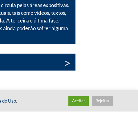
circula pelas áreas expositivas.
uais, tais como vídeos, textos,
 A terceira e última fase,
les ainda poderão sofrer alguma
s de Uso
.
Aceitar
Rejeitar
FALE CONOSCO
ASSINE A
NEWSLETTER
ATENDIMENTO A PESQUISADORES
SALA DE IMPRENSA