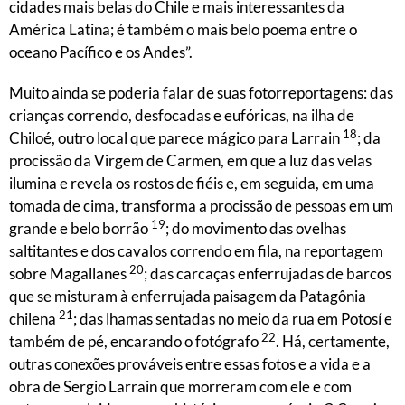
cidades mais belas do Chile e mais interessantes da
América Latina; é também o mais belo poema entre o
oceano Pacífico e os Andes”.
Muito ainda se poderia falar de suas fotorreportagens: das
crianças correndo, desfocadas e eufóricas, na ilha de
18
Chiloé, outro local que parece mágico para Larrain
; da
procissão da Virgem de Carmen, em que a luz das velas
ilumina e revela os rostos de fiéis e, em seguida, em uma
tomada de cima, transforma a procissão de pessoas em um
19
grande e belo borrão
; do movimento das ovelhas
saltitantes e dos cavalos correndo em fila, na reportagem
20
sobre Magallanes
; das carcaças enferrujadas de barcos
que se misturam à enferrujada paisagem da Patagônia
21
chilena
; das lhamas sentadas no meio da rua em Potosí e
22
também de pé, encarando o fotógrafo
. Há, certamente,
outras conexões prováveis entre essas fotos e a vida e a
obra de Sergio Larrain que morreram com ele e com