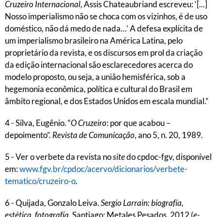
Cruzeiro Internacional
, Assis Chateaubriand escreveu: ‘[...]
Nosso imperialismo não se choca com os vizinhos, é de uso
doméstico, não dá medo de nada…’ A defesa explícita de
um imperialismo brasileiro na América Latina, pelo
proprietário da revista, e os discursos em prol da criação
da edição internacional são esclarecedores acerca do
modelo proposto, ou seja, a união hemisférica, sob a
hegemonia econômica, política e cultural do Brasil em
âmbito regional, e dos Estados Unidos em escala mundial.”
4 - Silva, Eugênio. “
O Cruzeiro
: por que acabou –
depoimento”.
Revista de Comunicação
, ano 5, n. 20, 1989.
5 - Ver o verbete da revista no
site
do cpdoc-fgv, disponível
em:
www.fgv.br/cpdoc/acervo/dicionarios/verbete-
tematico/cruzeiro-o
.
6 - Quijada, Gonzalo Leiva.
Sergio Larrain: biografía,
estética, fotografía
. Santiago: Metales Pesados, 2012 (
e-