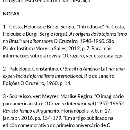
fotógrafo; está sentada no chão, descalça.
NOTAS
1 - Costa, Helouise e Burgi, Sergio.. “Introdução”.
In:
Costa,
Helouise e Burgi, Sergio (orgs.).
As origens do fotojornalismo
no Brasil: um olhar sobre
O Cruzeiro
, 1940-1960
. São
Paulo: Instituto Moreira Salles, 2012, p. 7. Para mais
informações sobre a revista
O Cruzeiro
, ver esse catálogo.
2 - Paleólogo, Constantino.
O Brasil na América Latina: uma
experiência de jornalismo internacional
. Rio de Janeiro:
Edições O Cruzeiro, 1960, p. 14.
3 - Sobre isso, ver: Meyrer, Marlise Regina. “O imaginário
pan-americanista e
O Cruzeiro Internacional
(1957-1965)”.
Revista Tempo e Argumento
, Florianópolis, v. 8, n. 17,
jan./abr. 2016, pp. 154-179. “Em artigo publicado na
edição comemorativa do primeiro aniversário de
O