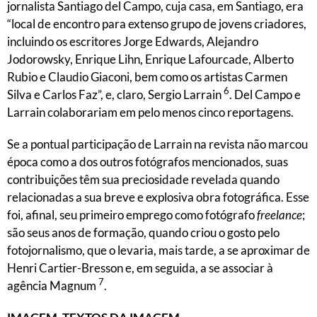
jornalista Santiago del Campo, cuja casa, em Santiago, era
“local de encontro para extenso grupo de jovens criadores,
incluindo os escritores Jorge Edwards, Alejandro
Jodorowsky, Enrique Lihn, Enrique Lafourcade, Alberto
Rubio e Claudio Giaconi, bem como os artistas Carmen
6
Silva e Carlos Faz”, e, claro, Sergio Larrain
. Del Campo e
Larrain colaborariam em pelo menos cinco reportagens.
Se a pontual participação de Larrain na revista não marcou
época como a dos outros fotógrafos mencionados, suas
contribuições têm sua preciosidade revelada quando
relacionadas a sua breve e explosiva obra fotográfica. Esse
foi, afinal, seu primeiro emprego como fotógrafo
freelance
;
são seus anos de formação, quando criou o gosto pelo
fotojornalismo, que o levaria, mais tarde, a se aproximar de
Henri Cartier-Bresson e, em seguida, a se associar à
7
agência Magnum
.