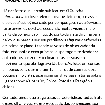
IMAGEM, TEXTOS DA IMAGEM
Há nas fotos que Larrain publicou em
O Cruzeiro
Internacional
todos os elementos que definem, por assim
dizer, seu “estilo”, marcado por composições nada óbvias: a
forte presença do chão, ocupando muitas vezes a maior
parte da composição, fruto do ponto de vista de cima para
baixo, que parecia ser seu predileto; as figuras desfocadas
em primeiro plano, fazendo as vezes de observador da
foto, enquanto a cena principal ou paisagem se desdobra
ao fundo; os horizontes inclinados; as pessoas em
movimento, que ele flagrava tão bem. As fotos em cor são
um bônus para quem já tem familiaridade com sua obra:
pouquíssimo vistas, aparecem em diversas matérias sobre
lugares como Valparaíso, Chiloé, Potosí e a Patagônia
chilena.
Contudo, ainda que traga essas características, todas fruto
de seu olhar vivaz e despreocupado das convenções, sua