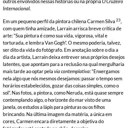
outros envolvidos nessas histórias ou na própria
O Cruzeiro
Internacional
.
23
Em um pequeno perfil da pintora chilena Carmen Silva
,
com quem tinha amizade, Larrain arrisca breve crítica de
arte: “Sua pintura é como sua vida, vigorosa, vital e
torturada, e lembra Van Gogh”. O mesmo poderia, talvez,
ser dito da vida do fotógrafo. Em anotação sobre o dia a
dia da artista, Larrain deixa entrever seus próprios desejos
latentes, que apontam para a reclusão na qual mergulharia
mais tarde ao optar pela
via contemplativa
: “Enxergamos
nela algo que nós mesmos desejamos: passar o tempo sem
horários estabelecidos, gozar das coisas simples, como o
sol”. Nas fotos, a pintora, como Neruda, está quase sempre
contemplando algo, o horizonte do mar visto de uma
janela, os estudos a lápis para pinturas ou os filhos
brincando. Na última imagem da matéria, a única em
cores, Carmen encara diretamente a objetiva do