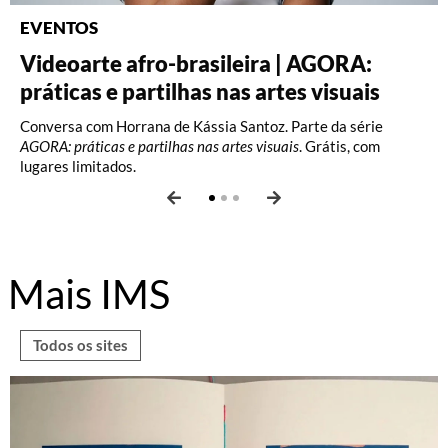
EVENTOS
Videoarte afro-brasileira | AGORA:
Fotografia: Interpretações – Turma A
Fotografia: Princípios (2026)
práticas e partilhas nas artes visuais
(2026)
Oficina com Celina Yamauchi. Vagas limitadas.
Conversa com Horrana de Kássia Santoz. Parte da série
Oficina com Celina Yamauchi. Vagas limitadas.
AGORA: práticas e partilhas nas artes visuais
. Grátis, com
lugares limitados.
Mais IMS
Todos os sites