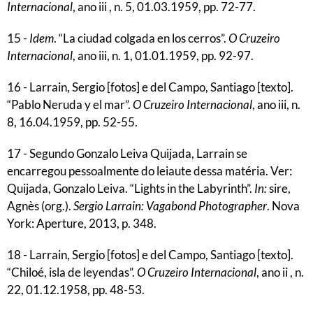
Internacional
, ano iii , n. 5, 01.03.1959, pp. 72-77.
15 -
Idem
. “La ciudad colgada en los cerros”.
O Cruzeiro
Internacional
, ano iii, n. 1, 01.01.1959, pp. 92-97.
16 - Larrain, Sergio [fotos] e del Campo, Santiago [texto].
“Pablo Neruda y el mar”.
O Cruzeiro Internacional
, ano iii, n.
8, 16.04.1959, pp. 52-55.
17 - Segundo Gonzalo Leiva Quijada, Larrain se
encarregou pessoalmente do leiaute dessa matéria. Ver:
Quijada, Gonzalo Leiva. “Lights in the Labyrinth”.
In:
sire,
Agnès (org.).
Sergio Larrain: Vagabond Photographer
. Nova
York: Aperture, 2013, p. 348.
18 - Larrain, Sergio [fotos] e del Campo, Santiago [texto].
“Chiloé, isla de leyendas”.
O Cruzeiro Internacional
, ano ii , n.
22, 01.12.1958, pp. 48-53.