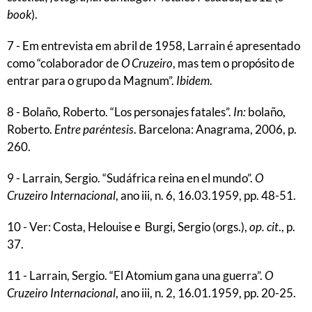
book
).
7 - Em entrevista em abril de 1958, Larrain é apresentado
como “colaborador de
O Cruzeiro
, mas tem o propósito de
entrar para o grupo da Magnum”.
Ibidem
.
8 - Bolaño, Roberto. “Los personajes fatales”.
In:
bolaño,
Roberto.
Entre paréntesis
. Barcelona: Anagrama, 2006, p.
260.
9 - Larrain, Sergio. “Sudáfrica reina en el mundo”.
O
Cruzeiro Internacional
, ano iii, n. 6, 16.03.1959, pp. 48-51.
10 - Ver: Costa, Helouise e Burgi, Sergio (orgs.),
op. cit
., p.
37.
11 - Larrain, Sergio. “El Atomium gana una guerra”.
O
Cruzeiro Internacional
, ano iii, n. 2, 16.01.1959, pp. 20-25.