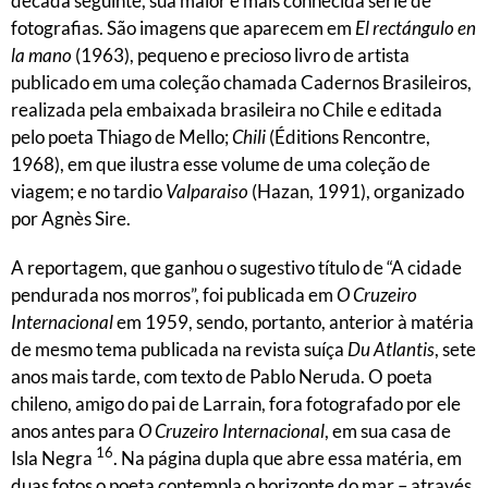
década seguinte, sua maior e mais conhecida série de
fotografias. São imagens que aparecem em
El rectángulo en
la mano
(1963), pequeno e precioso livro de artista
publicado em uma coleção chamada Cadernos Brasileiros,
realizada pela embaixada brasileira no Chile e editada
pelo poeta Thiago de Mello;
Chili
(Éditions Rencontre,
1968), em que ilustra esse volume de uma coleção de
viagem; e no tardio
Valparaiso
(Hazan, 1991), organizado
por Agnès Sire.
A reportagem, que ganhou o sugestivo título de “A cidade
pendurada nos morros”, foi publicada em
O Cruzeiro
Internacional
em 1959, sendo, portanto, anterior à matéria
de mesmo tema publicada na revista suíça
Du Atlantis
, sete
anos mais tarde, com texto de Pablo Neruda. O poeta
chileno, amigo do pai de Larrain, fora fotografado por ele
anos antes para
O Cruzeiro Internacional
, em sua casa de
16
Isla Negra
. Na página dupla que abre essa matéria, em
duas fotos o poeta contempla o horizonte do mar – através