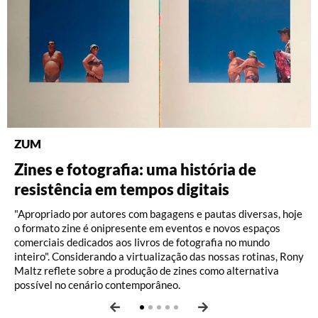
ZUM
DISCOGRAFIA BRASILEIRA
RÁDIO BATUTA
BRASILIANA FOTOGRÁFICA
BRASILIANA ICONOGRÁFICA
Zines e fotografia: uma história de
Do Pajeú a Hollywood: 100 anos de
Ney ao vivo, muito vivo, com Luiz
O Pombal da Fiocruz, por Ricardo
A eficiência das paisagens de Friedrich
resistência em tempos digitais
Moacir Santos, por Pedro Paulo Malta
Fernando Vianna
Augusto dos Santos e Thayane Vicente
Hagedorn
Vam de Berg
"Apropriado por autores com bagagens e pautas diversas, hoje
o formato zine é onipresente em eventos e novos espaços
comerciais dedicados aos livros de fotografia no mundo
inteiro". Considerando a virtualização das nossas rotinas, Rony
Maltz reflete sobre a produção de zines como alternativa
possível no cenário contemporâneo.