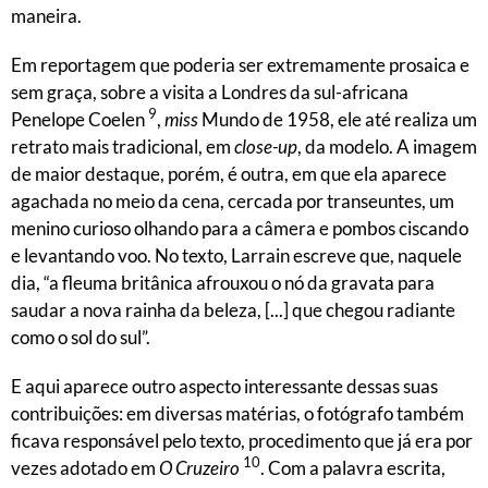
maneira.
Em reportagem que poderia ser extremamente prosaica e
sem graça, sobre a visita a Londres da sul-africana
9
Penelope Coelen
,
miss
Mundo de 1958, ele até realiza um
retrato mais tradicional, em
close-up
, da modelo. A imagem
de maior destaque, porém, é outra, em que ela aparece
agachada no meio da cena, cercada por transeuntes, um
menino curioso olhando para a câmera e pombos ciscando
e levantando voo. No texto, Larrain escreve que, naquele
dia, “a fleuma britânica afrouxou o nó da gravata para
saudar a nova rainha da beleza, [...] que chegou radiante
como o sol do sul”.
E aqui aparece outro aspecto interessante dessas suas
contribuições: em diversas matérias, o fotógrafo também
ficava responsável pelo texto, procedimento que já era por
10
vezes adotado em
O Cruzeiro
. Com a palavra escrita,